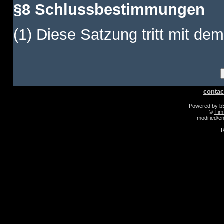
§8 Schlussbestimmungen
(1) Diese Satzung tritt mit dem
contac
Powered by 
©
Tim
modified/
R