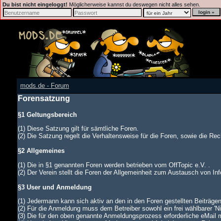
Du bist nicht eingeloggt!
Möglicherweise kannst du deswegen nicht alles sehen.
mods.de - Forum
Forensatzung
§1 Geltungsbereich
(1) Diese Satzung gilt für sämtliche Foren.
(2) Die Satzung regelt die Verhaltensweise für die Foren, sowie die Rech
§2 Allgemeines
(1) Die in §1 genannten Foren werden betrieben vom OffTopic e.V. .
(2) Der Verein stellt die Foren der Allgemeinheit zum Austausch von In
§3 User und Anmeldung
(1) Jedermann kann sich aktiv an den in den Foren gestellten Beiträgen
(2) Für die Anmeldung muss dem Betreiber sowohl ein frei wählbarer '
(3) Die für den oben genannte Anmeldungsprozess erforderliche eMail 