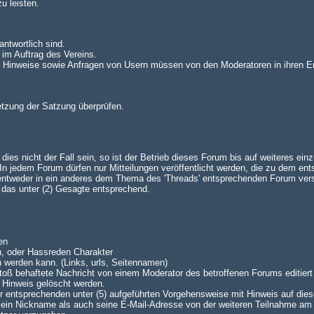
u leisten.
antwortlich sind.
 im Auftrag des Vereins.
n. Hinweise sowie Anfragen von Usern müssen von den Moderatoren in ihren E
setzung der Satzung überprüfen.
es nicht der Fall sein, so ist der Betrieb dieses Forum bis auf weiteres einz
 jedem Forum dürfen nur Mitteilungen veröffentlicht werden, die zu dem en
 entweder in ein anderes dem Thema des 'Threads' entsprechenden Forum ve
lt das unter (2) Gesagte entsprechend.
en
n, oder Hassreden Charakter
n werden kann. (Links, urls, Seitennamen)
oß behaftete Nachricht von einem Moderator des betroffenen Forums editiert 
 Hinweis gelöscht werden.
 der entsprechenden unter (5) aufgeführten Vorgehensweise mit Hinweis auf dies
 sein Nickname als auch seine E-Mail-Adresse von der weiteren Teilnahme am