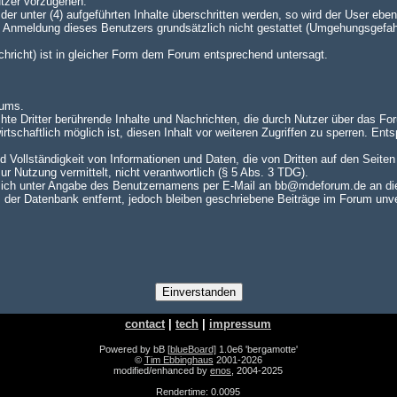
utzer vorzugehen.
er unter (4) aufgeführten Inhalte überschritten werden, so wird der User e
te Anmeldung dieses Benutzers grundsätzlich nicht gestattet (Umgehungsgefah
achricht) ist in gleicher Form dem Forum entsprechend untersagt.
rums.
hte Dritter berührende Inhalte und Nachrichten, die durch Nutzer über das For
rtschaftlich möglich ist, diesen Inhalt vor weiteren Zugriffen zu sperren. En
nd Vollständigkeit von Informationen und Daten, die von Dritten auf den Seite
zur Nutzung vermittelt, nicht verantwortlich (§ 5 Abs. 3 TDG).
ch unter Angabe des Benutzernamens per E-Mail an bb@mdeforum.de an die A
er Datenbank entfernt, jedoch bleiben geschriebene Beiträge im Forum unver
contact
|
tech
|
impressum
Powered by bB
[blueBoard]
1.0e6 'bergamotte'
©
Tim Ebbinghaus
2001-2026
modified/enhanced by
enos
, 2004-2025
Rendertime: 0.0095