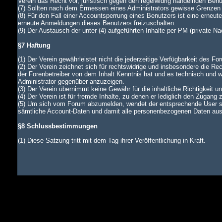
Verein das Recht vor, juristisch gegen den regelwidrig handelnden Ben
(7) Sollten nach dem Ermessen eines Administrators gewisse Grenzen d
(8) Für den Fall einer Accountsperrung eines Benutzers ist eine erneu
erneute Anmeldungen dieses Benutzers freizuschalten.
(9) Der Austausch der unter (4) aufgeführten Inhalte per PM (private N
§7 Haftung
(1) Der Verein gewährleistet nicht die jederzeitige Verfügbarkeit des Fo
(2) Der Verein zeichnet sich für rechtswidrige und insbesondere die Rec
der Forenbetreiber von dem Inhalt Kenntnis hat und es technisch und wi
Administrator gegenüber anzuzeigen.
(3) Der Verein übernimmt keine Gewähr für die inhaltliche Richtigkeit u
(4) Der Verein ist für fremde Inhalte, zu denen er lediglich den Zugang 
(5) Um sich vom Forum abzumelden, wendet der entsprechende User si
sämtliche Account-Daten und damit alle personenbezogenen Daten aus d
§8 Schlussbestimmungen
(1) Diese Satzung tritt mit dem Tag ihrer Veröffentlichung in Kraft.