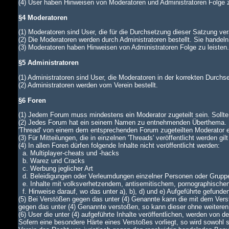
(4) User haben Hinweisen von Moderatoren und Administratoren Folge z
§4 Moderatoren
(1) Moderatoren sind User, die für die Durchsetzung dieser Satzung ver
(2) Die Moderatoren werden durch Administratoren bestellt. Sie handeln
(3) Moderatoren haben Hinweisen von Administratoren Folge zu leiste
§5 Administratoren
(1) Administratoren sind User, die Moderatoren in der korrekten Durch
(2) Administratoren werden vom Verein bestellt.
§6 Foren
(1) Jedem Forum muss mindestens ein Moderator zugeteilt sein. Sollte di
(2) Jedes Forum hat ein seinem Namen zu entnehmenden Überthema. In
'Thread' von einem dem entsprechenden Forum zugeteilten Moderator
(3) Für Mitteilungen, die in einzelnen 'Threads' veröffentlicht werden gi
(4) In allen Foren dürfen folgende Inhalte nicht veröffentlicht werden:
a. Multiplayer-cheats und -hacks
b. Warez und Cracks
c. Werbung jeglicher Art
d. Beleidigungen oder Verleumdungen einzelner Personen oder Grupp
e. Inhalte mit volksverhetzendem, antisemitischem, pornographische
f. Hinweise darauf, wo das unter a), b), d) und e) Aufgeführte gefunde
(5) Bei Verstößen gegen das unter (4) Genannte kann die mit dem Verst
gegen das unter (4) Genannte verstoßen, so kann dieser ohne weiteren
(6) User die unter (4) aufgeführte Inhalte veröffentlichen, werden von
Sofern eine besondere Härte eines Verstoßes vorliegt, so wird sowohl