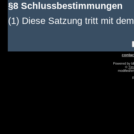
§8 Schlussbestimmungen
(1) Diese Satzung tritt mit dem
contac
Powered by 
©
Tim
modified/
R