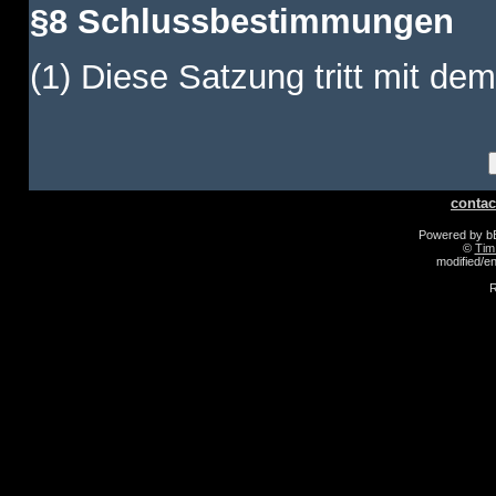
§8 Schlussbestimmungen
(1) Diese Satzung tritt mit dem
contac
Powered by 
©
Tim
modified/
R