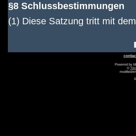
§8 Schlussbestimmungen
(1) Diese Satzung tritt mit dem
contac
Powered by 
©
Tim
modified/
R