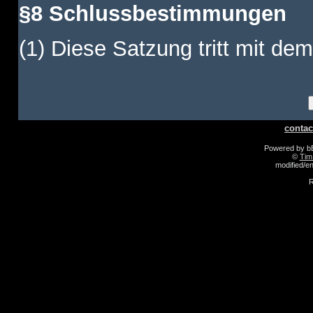
§8 Schlussbestimmungen
(1) Diese Satzung tritt mit dem
contac
Powered by 
©
Tim
modified/
R