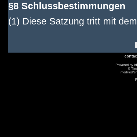
§8 Schlussbestimmungen
(1) Diese Satzung tritt mit dem
contac
Powered by 
©
Tim
modified/
R