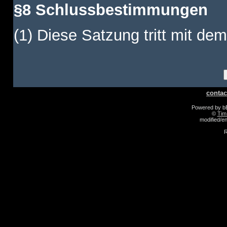
§8 Schlussbestimmungen
(1) Diese Satzung tritt mit dem
contac
Powered by 
©
Tim
modified/
R