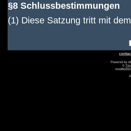
§8 Schlussbestimmungen
(1) Diese Satzung tritt mit dem
contac
Powered by 
©
Tim
modified/
R