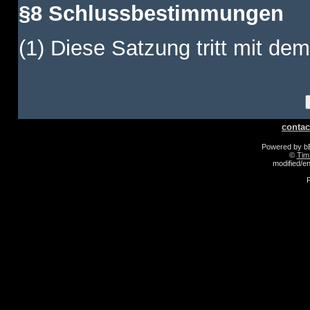
§8 Schlussbestimmungen
(1) Diese Satzung tritt mit dem
contac
Powered by 
©
Tim
modified/
R