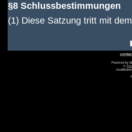
§8 Schlussbestimmungen
(1) Diese Satzung tritt mit dem
contac
Powered by 
©
Tim
modified/
R