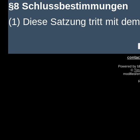
§8 Schlussbestimmungen
(1) Diese Satzung tritt mit dem
contac
Powered by 
©
Tim
modified/
R