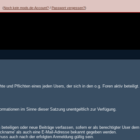
(
Noch kein mods.de-Account?
/
Passwort vergessen?
)
te und Pflichten eines jeden Users, der sich in den o.g. Foren aktiv beteiligt.
formationen im Sinne dieser Satzung unentgeltlich zur Verfügung.
 beteiligen oder neue Beiträge verfassen, sofern er als berechtigter User de
Nickname' als auch eine E-Mail-Adresse bekannt gegeben werden.
muss auch nach der erfolgten Anmeldung gültig sein.