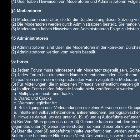
(4) User haben Hinweisen von Moderatoren und Administratoren Folge z
§4 Moderatoren
(1) Moderatoren sind User, die für die Durchsetzung dieser Satzung ver
(2) Die Moderatoren werden durch Administratoren bestellt. Sie handeln
(3) Moderatoren haben Hinweisen von Administratoren Folge zu leiste
§5 Administratoren
(1) Administratoren sind User, die Moderatoren in der korrekten Durch
(2) Administratoren werden vom Verein bestellt.
§6 Foren
(1) Jedem Forum muss mindestens ein Moderator zugeteilt sein. Sollte di
(2) Jedes Forum hat ein seinem Namen zu entnehmenden Überthema. In
'Thread' von einem dem entsprechenden Forum zugeteilten Moderator
(3) Für Mitteilungen, die in einzelnen 'Threads' veröffentlicht werden gi
(4) In allen Foren dürfen folgende Inhalte nicht veröffentlicht werden:
a. Multiplayer-cheats und -hacks
b. Warez und Cracks
c. Werbung jeglicher Art
d. Beleidigungen oder Verleumdungen einzelner Personen oder Grupp
e. Inhalte mit volksverhetzendem, antisemitischem, pornographische
f. Hinweise darauf, wo das unter a), b), d) und e) Aufgeführte gefunde
(5) Bei Verstößen gegen das unter (4) Genannte kann die mit dem Verst
gegen das unter (4) Genannte verstoßen, so kann dieser ohne weiteren
(6) User die unter (4) aufgeführte Inhalte veröffentlichen, werden von
Sofern eine besondere Härte eines Verstoßes vorliegt, so wird sowohl