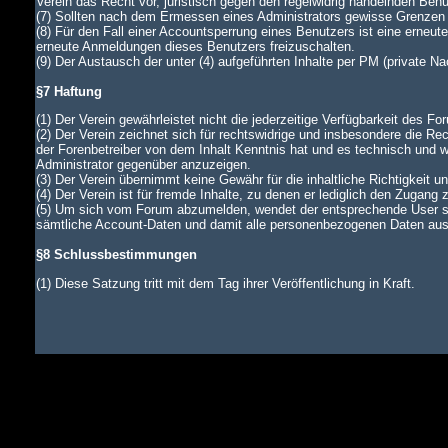
Verein das Recht vor, juristisch gegen den regelwidrig handelnden Ben
(7) Sollten nach dem Ermessen eines Administrators gewisse Grenzen d
(8) Für den Fall einer Accountsperrung eines Benutzers ist eine erneu
erneute Anmeldungen dieses Benutzers freizuschalten.
(9) Der Austausch der unter (4) aufgeführten Inhalte per PM (private N
§7 Haftung
(1) Der Verein gewährleistet nicht die jederzeitige Verfügbarkeit des Fo
(2) Der Verein zeichnet sich für rechtswidrige und insbesondere die Rec
der Forenbetreiber von dem Inhalt Kenntnis hat und es technisch und wi
Administrator gegenüber anzuzeigen.
(3) Der Verein übernimmt keine Gewähr für die inhaltliche Richtigkeit u
(4) Der Verein ist für fremde Inhalte, zu denen er lediglich den Zugang 
(5) Um sich vom Forum abzumelden, wendet der entsprechende User si
sämtliche Account-Daten und damit alle personenbezogenen Daten aus d
§8 Schlussbestimmungen
(1) Diese Satzung tritt mit dem Tag ihrer Veröffentlichung in Kraft.