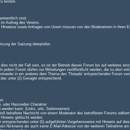
u leisten.
antwortlich sind.
 im Auftrag des Vereins.
n. Hinweise sowie Anfragen von Usern müssen von den Moderatoren in ihren E
setzung der Satzung überprüfen.
es nicht der Fall sein, so ist der Betrieb dieses Forum bis auf weiteres einz
 jedem Forum dürfen nur Mitteilungen veröffentlicht werden, die zu dem en
 entweder in ein anderes dem Thema des 'Threads' entsprechenden Forum ve
lt das unter (2) Gesagte entsprechend.
en
n, oder Hassreden Charakter
n werden kann. (Links, urls, Seitennamen)
oß behaftete Nachricht von einem Moderator des betroffenen Forums editiert 
 Hinweis gelöscht werden.
 der entsprechenden unter (5) aufgeführten Vorgehensweise mit Hinweis auf dies
 sein Nickname als auch seine E-Mail-Adresse von der weiteren Teilnahme am