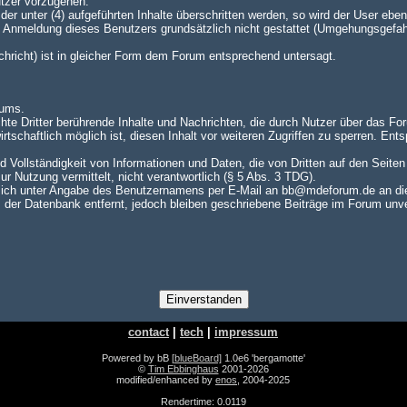
utzer vorzugehen.
er unter (4) aufgeführten Inhalte überschritten werden, so wird der User e
te Anmeldung dieses Benutzers grundsätzlich nicht gestattet (Umgehungsgefah
achricht) ist in gleicher Form dem Forum entsprechend untersagt.
rums.
hte Dritter berührende Inhalte und Nachrichten, die durch Nutzer über das For
rtschaftlich möglich ist, diesen Inhalt vor weiteren Zugriffen zu sperren. En
nd Vollständigkeit von Informationen und Daten, die von Dritten auf den Seite
zur Nutzung vermittelt, nicht verantwortlich (§ 5 Abs. 3 TDG).
ch unter Angabe des Benutzernamens per E-Mail an bb@mdeforum.de an die A
er Datenbank entfernt, jedoch bleiben geschriebene Beiträge im Forum unver
contact
|
tech
|
impressum
Powered by bB
[blueBoard]
1.0e6 'bergamotte'
©
Tim Ebbinghaus
2001-2026
modified/enhanced by
enos
, 2004-2025
Rendertime: 0.0119