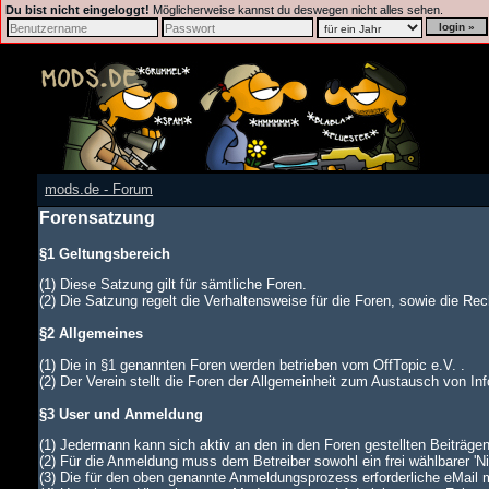
Du bist nicht eingeloggt!
Möglicherweise kannst du deswegen nicht alles sehen.
mods.de - Forum
Forensatzung
§1 Geltungsbereich
(1) Diese Satzung gilt für sämtliche Foren.
(2) Die Satzung regelt die Verhaltensweise für die Foren, sowie die Rech
§2 Allgemeines
(1) Die in §1 genannten Foren werden betrieben vom OffTopic e.V. .
(2) Der Verein stellt die Foren der Allgemeinheit zum Austausch von In
§3 User und Anmeldung
(1) Jedermann kann sich aktiv an den in den Foren gestellten Beiträgen
(2) Für die Anmeldung muss dem Betreiber sowohl ein frei wählbarer '
(3) Die für den oben genannte Anmeldungsprozess erforderliche eMail 