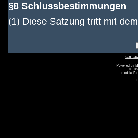
§8 Schlussbestimmungen
(1) Diese Satzung tritt mit dem
contac
Powered by 
©
Tim
modified/
R