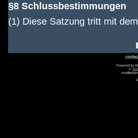
§8 Schlussbestimmungen
(1) Diese Satzung tritt mit dem
contac
Powered by 
©
Tim
modified/
R