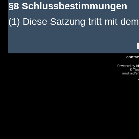
§8 Schlussbestimmungen
(1) Diese Satzung tritt mit dem
contac
Powered by 
©
Tim
modified/
R