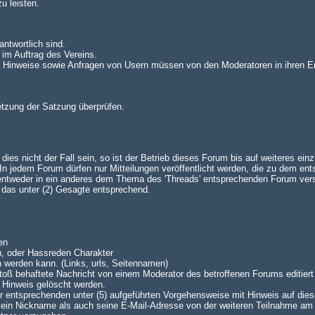
u leisten.
antwortlich sind.
 im Auftrag des Vereins.
n. Hinweise sowie Anfragen von Usern müssen von den Moderatoren in ihren E
setzung der Satzung überprüfen.
es nicht der Fall sein, so ist der Betrieb dieses Forum bis auf weiteres einz
 jedem Forum dürfen nur Mitteilungen veröffentlicht werden, die zu dem en
 entweder in ein anderes dem Thema des 'Threads' entsprechenden Forum ve
lt das unter (2) Gesagte entsprechend.
en
n, oder Hassreden Charakter
n werden kann. (Links, urls, Seitennamen)
oß behaftete Nachricht von einem Moderator des betroffenen Forums editiert 
 Hinweis gelöscht werden.
 der entsprechenden unter (5) aufgeführten Vorgehensweise mit Hinweis auf dies
 sein Nickname als auch seine E-Mail-Adresse von der weiteren Teilnahme am