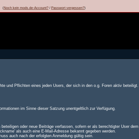
(
Noch kein mods.de-Account?
/
Passwort vergessen?
)
te und Pflichten eines jeden Users, der sich in den o.g. Foren aktiv beteiligt.
formationen im Sinne dieser Satzung unentgeltlich zur Verfügung.
 beteiligen oder neue Beiträge verfassen, sofern er als berechtigter User de
Nickname' als auch eine E-Mail-Adresse bekannt gegeben werden.
muss auch nach der erfolgten Anmeldung gültig sein.