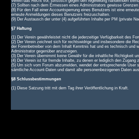
Verein das Recht vor, juristisch gegen den regelwidrig handelnden Ben
(7) Sollten nach dem Ermessen eines Administrators gewisse Grenzen d
(8) Für den Fall einer Accountsperrung eines Benutzers ist eine erneu
erneute Anmeldungen dieses Benutzers freizuschalten.
(9) Der Austausch der unter (4) aufgeführten Inhalte per PM (private N
§7 Haftung
(1) Der Verein gewährleistet nicht die jederzeitige Verfügbarkeit des Fo
(2) Der Verein zeichnet sich für rechtswidrige und insbesondere die Rec
der Forenbetreiber von dem Inhalt Kenntnis hat und es technisch und wi
Administrator gegenüber anzuzeigen.
(3) Der Verein übernimmt keine Gewähr für die inhaltliche Richtigkeit u
(4) Der Verein ist für fremde Inhalte, zu denen er lediglich den Zugang 
(5) Um sich vom Forum abzumelden, wendet der entsprechende User si
sämtliche Account-Daten und damit alle personenbezogenen Daten aus d
§8 Schlussbestimmungen
(1) Diese Satzung tritt mit dem Tag ihrer Veröffentlichung in Kraft.