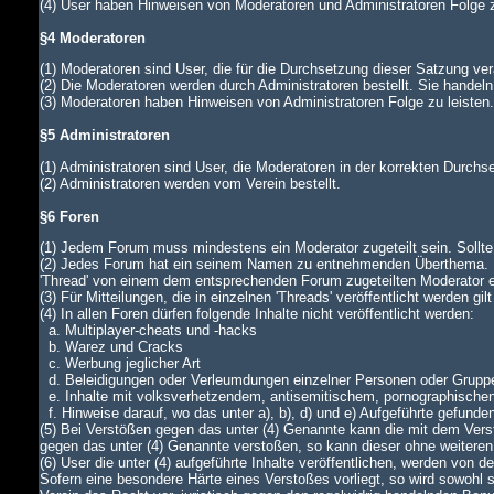
(4) User haben Hinweisen von Moderatoren und Administratoren Folge z
§4 Moderatoren
(1) Moderatoren sind User, die für die Durchsetzung dieser Satzung ver
(2) Die Moderatoren werden durch Administratoren bestellt. Sie handeln
(3) Moderatoren haben Hinweisen von Administratoren Folge zu leiste
§5 Administratoren
(1) Administratoren sind User, die Moderatoren in der korrekten Durch
(2) Administratoren werden vom Verein bestellt.
§6 Foren
(1) Jedem Forum muss mindestens ein Moderator zugeteilt sein. Sollte di
(2) Jedes Forum hat ein seinem Namen zu entnehmenden Überthema. In
'Thread' von einem dem entsprechenden Forum zugeteilten Moderator
(3) Für Mitteilungen, die in einzelnen 'Threads' veröffentlicht werden gi
(4) In allen Foren dürfen folgende Inhalte nicht veröffentlicht werden:
a. Multiplayer-cheats und -hacks
b. Warez und Cracks
c. Werbung jeglicher Art
d. Beleidigungen oder Verleumdungen einzelner Personen oder Grupp
e. Inhalte mit volksverhetzendem, antisemitischem, pornographische
f. Hinweise darauf, wo das unter a), b), d) und e) Aufgeführte gefunde
(5) Bei Verstößen gegen das unter (4) Genannte kann die mit dem Verst
gegen das unter (4) Genannte verstoßen, so kann dieser ohne weiteren
(6) User die unter (4) aufgeführte Inhalte veröffentlichen, werden von
Sofern eine besondere Härte eines Verstoßes vorliegt, so wird sowohl