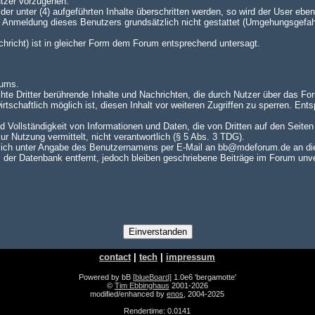
utzer vorzugehen.
er unter (4) aufgeführten Inhalte überschritten werden, so wird der User e
te Anmeldung dieses Benutzers grundsätzlich nicht gestattet (Umgehungsgefah
achricht) ist in gleicher Form dem Forum entsprechend untersagt.
rums.
hte Dritter berührende Inhalte und Nachrichten, die durch Nutzer über das For
rtschaftlich möglich ist, diesen Inhalt vor weiteren Zugriffen zu sperren. En
nd Vollständigkeit von Informationen und Daten, die von Dritten auf den Seite
zur Nutzung vermittelt, nicht verantwortlich (§ 5 Abs. 3 TDG).
ch unter Angabe des Benutzernamens per E-Mail an bb@mdeforum.de an die A
er Datenbank entfernt, jedoch bleiben geschriebene Beiträge im Forum unver
contact
|
tech
|
impressum
Powered by bB
[blueBoard]
1.0e6 'bergamotte'
©
Tim Ebbinghaus
2001-2026
modified/enhanced by
enos
, 2004-2025
Rendertime: 0.0141