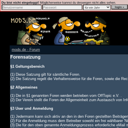
Du bist nicht eingeloggt!
Möglicherweise kannst du deswegen nicht alles sehen.
mods.de - Forum
Forensatzung
§1 Geltungsbereich
(1) Diese Satzung gilt für sämtliche Foren.
(2) Die Satzung regelt die Verhaltensweise für die Foren, sowie die Rech
§2 Allgemeines
(1) Die in §1 genannten Foren werden betrieben vom OffTopic e.V. .
(2) Der Verein stellt die Foren der Allgemeinheit zum Austausch von In
§3 User und Anmeldung
(1) Jedermann kann sich aktiv an den in den Foren gestellten Beiträgen
(2) Für die Anmeldung muss dem Betreiber sowohl ein frei wählbarer '
(3) Die für den oben genannte Anmeldungsprozess erforderliche eMail 