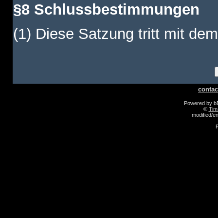
§8 Schlussbestimmungen
(1) Diese Satzung tritt mit dem
contac
Powered by 
©
Tim
modified/
R