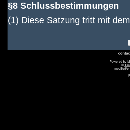
§8 Schlussbestimmungen
(1) Diese Satzung tritt mit dem
contac
Powered by 
©
Tim
modified/
R