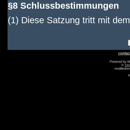
§8 Schlussbestimmungen
(1) Diese Satzung tritt mit dem
contac
Powered by 
©
Tim
modified/
R