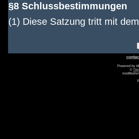
§8 Schlussbestimmungen
(1) Diese Satzung tritt mit dem
contac
Powered by 
©
Tim
modified/
R