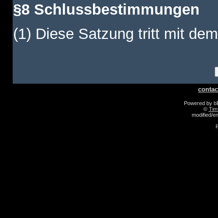
§8 Schlussbestimmungen
(1) Diese Satzung tritt mit dem
contac
Powered by 
©
Tim
modified/
R