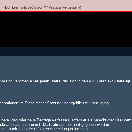
(
Noch kein mods.de-Account?
/
Passwort vergessen?
)
te und Pflichten eines jeden Users, der sich in den o.g. Foren aktiv beteiligt.
formationen im Sinne dieser Satzung unentgeltlich zur Verfügung.
 beteiligen oder neue Beiträge verfassen, sofern er als berechtigter User de
Nickname' als auch eine E-Mail-Adresse bekannt gegeben werden.
muss auch nach der erfolgten Anmeldung gültig sein.