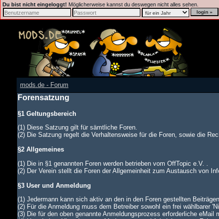
Du bist nicht eingeloggt!
Möglicherweise kannst du deswegen nicht alles sehen.
mods.de - Forum
Forensatzung
§1 Geltungsbereich
(1) Diese Satzung gilt für sämtliche Foren.
(2) Die Satzung regelt die Verhaltensweise für die Foren, sowie die Rech
§2 Allgemeines
(1) Die in §1 genannten Foren werden betrieben vom OffTopic e.V. .
(2) Der Verein stellt die Foren der Allgemeinheit zum Austausch von In
§3 User und Anmeldung
(1) Jedermann kann sich aktiv an den in den Foren gestellten Beiträgen
(2) Für die Anmeldung muss dem Betreiber sowohl ein frei wählbarer '
(3) Die für den oben genannte Anmeldungsprozess erforderliche eMail 