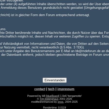
utzer vorzugehen.
er unter (4) aufgeführten Inhalte überschritten werden, so wird der User e
te Anmeldung dieses Benutzers grundsätzlich nicht gestattet (Umgehungsgefah
achricht) ist in gleicher Form dem Forum entsprechend untersagt.
rums.
hte Dritter berührende Inhalte und Nachrichten, die durch Nutzer über das For
rtschaftlich möglich ist, diesen Inhalt vor weiteren Zugriffen zu sperren. En
nd Vollständigkeit von Informationen und Daten, die von Dritten auf den Seite
zur Nutzung vermittelt, nicht verantwortlich (§ 5 Abs. 3 TDG).
ch unter Angabe des Benutzernamens per E-Mail an bb@mdeforum.de an die A
er Datenbank entfernt, jedoch bleiben geschriebene Beiträge im Forum unver
contact
|
tech
|
impressum
Powered by bB
[blueBoard]
1.0e6 'bergamotte'
©
Tim Ebbinghaus
2001-2026
modified/enhanced by
enos
, 2004-2025
Rendertime: 0.0119