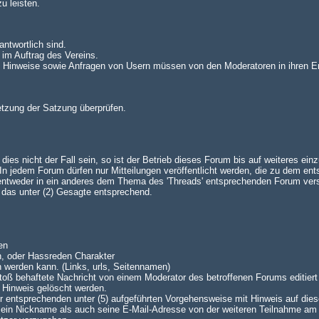
u leisten.
antwortlich sind.
 im Auftrag des Vereins.
n. Hinweise sowie Anfragen von Usern müssen von den Moderatoren in ihren E
setzung der Satzung überprüfen.
es nicht der Fall sein, so ist der Betrieb dieses Forum bis auf weiteres einz
 jedem Forum dürfen nur Mitteilungen veröffentlicht werden, die zu dem en
 entweder in ein anderes dem Thema des 'Threads' entsprechenden Forum ve
lt das unter (2) Gesagte entsprechend.
en
n, oder Hassreden Charakter
n werden kann. (Links, urls, Seitennamen)
oß behaftete Nachricht von einem Moderator des betroffenen Forums editiert 
 Hinweis gelöscht werden.
 der entsprechenden unter (5) aufgeführten Vorgehensweise mit Hinweis auf dies
 sein Nickname als auch seine E-Mail-Adresse von der weiteren Teilnahme am