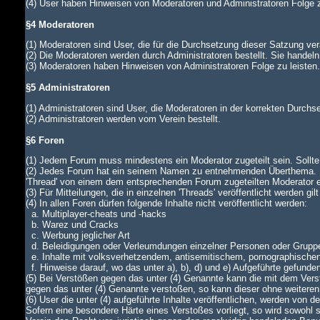
(4) User haben Hinweisen von Moderatoren und Administratoren Folge z
§4 Moderatoren
(1) Moderatoren sind User, die für die Durchsetzung dieser Satzung ver
(2) Die Moderatoren werden durch Administratoren bestellt. Sie handeln
(3) Moderatoren haben Hinweisen von Administratoren Folge zu leiste
§5 Administratoren
(1) Administratoren sind User, die Moderatoren in der korrekten Durch
(2) Administratoren werden vom Verein bestellt.
§6 Foren
(1) Jedem Forum muss mindestens ein Moderator zugeteilt sein. Sollte di
(2) Jedes Forum hat ein seinem Namen zu entnehmenden Überthema. In
'Thread' von einem dem entsprechenden Forum zugeteilten Moderator
(3) Für Mitteilungen, die in einzelnen 'Threads' veröffentlicht werden gi
(4) In allen Foren dürfen folgende Inhalte nicht veröffentlicht werden:
a. Multiplayer-cheats und -hacks
b. Warez und Cracks
c. Werbung jeglicher Art
d. Beleidigungen oder Verleumdungen einzelner Personen oder Grupp
e. Inhalte mit volksverhetzendem, antisemitischem, pornographische
f. Hinweise darauf, wo das unter a), b), d) und e) Aufgeführte gefunde
(5) Bei Verstößen gegen das unter (4) Genannte kann die mit dem Verst
gegen das unter (4) Genannte verstoßen, so kann dieser ohne weiteren
(6) User die unter (4) aufgeführte Inhalte veröffentlichen, werden von
Sofern eine besondere Härte eines Verstoßes vorliegt, so wird sowohl