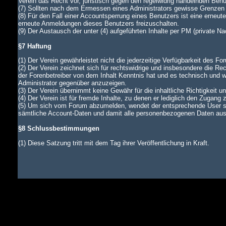
Verein das Recht vor, juristisch gegen den regelwidrig handelnden Ben
(7) Sollten nach dem Ermessen eines Administrators gewisse Grenzen d
(8) Für den Fall einer Accountsperrung eines Benutzers ist eine erneu
erneute Anmeldungen dieses Benutzers freizuschalten.
(9) Der Austausch der unter (4) aufgeführten Inhalte per PM (private N
§7 Haftung
(1) Der Verein gewährleistet nicht die jederzeitige Verfügbarkeit des Fo
(2) Der Verein zeichnet sich für rechtswidrige und insbesondere die Rec
der Forenbetreiber von dem Inhalt Kenntnis hat und es technisch und wi
Administrator gegenüber anzuzeigen.
(3) Der Verein übernimmt keine Gewähr für die inhaltliche Richtigkeit u
(4) Der Verein ist für fremde Inhalte, zu denen er lediglich den Zugang 
(5) Um sich vom Forum abzumelden, wendet der entsprechende User si
sämtliche Account-Daten und damit alle personenbezogenen Daten aus d
§8 Schlussbestimmungen
(1) Diese Satzung tritt mit dem Tag ihrer Veröffentlichung in Kraft.