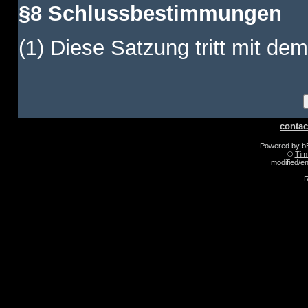
§8 Schlussbestimmungen
(1) Diese Satzung tritt mit dem
contac
Powered by 
©
Tim
modified/
R