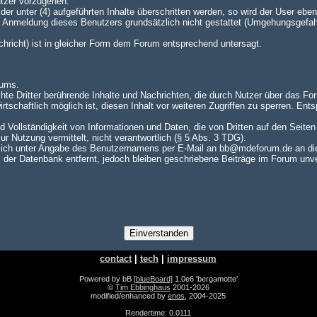
utzer vorzugehen.
er unter (4) aufgeführten Inhalte überschritten werden, so wird der User e
te Anmeldung dieses Benutzers grundsätzlich nicht gestattet (Umgehungsgefah
achricht) ist in gleicher Form dem Forum entsprechend untersagt.
rums.
hte Dritter berührende Inhalte und Nachrichten, die durch Nutzer über das For
rtschaftlich möglich ist, diesen Inhalt vor weiteren Zugriffen zu sperren. En
nd Vollständigkeit von Informationen und Daten, die von Dritten auf den Seite
zur Nutzung vermittelt, nicht verantwortlich (§ 5 Abs. 3 TDG).
ch unter Angabe des Benutzernamens per E-Mail an bb@mdeforum.de an die A
er Datenbank entfernt, jedoch bleiben geschriebene Beiträge im Forum unver
contact
|
tech
|
impressum
Powered by bB
[blueBoard]
1.0e6 'bergamotte'
©
Tim Ebbinghaus
2001-2026
modified/enhanced by
enos
, 2004-2025
Rendertime: 0.0111