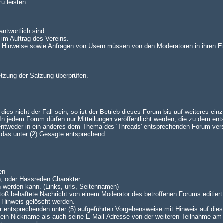
u leisten.
antwortlich sind.
 im Auftrag des Vereins.
n. Hinweise sowie Anfragen von Usern müssen von den Moderatoren in ihren E
setzung der Satzung überprüfen.
es nicht der Fall sein, so ist der Betrieb dieses Forum bis auf weiteres einz
 jedem Forum dürfen nur Mitteilungen veröffentlicht werden, die zu dem en
 entweder in ein anderes dem Thema des 'Threads' entsprechenden Forum ve
lt das unter (2) Gesagte entsprechend.
en
n, oder Hassreden Charakter
n werden kann. (Links, urls, Seitennamen)
oß behaftete Nachricht von einem Moderator des betroffenen Forums editiert 
 Hinweis gelöscht werden.
 der entsprechenden unter (5) aufgeführten Vorgehensweise mit Hinweis auf dies
 sein Nickname als auch seine E-Mail-Adresse von der weiteren Teilnahme am