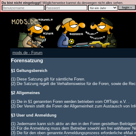
Du bist nicht eingeloggt!
Möglicherweise kannst du deswegen nicht alles sehen.
mods.de - Forum
Forensatzung
§1 Geltungsbereich
(1) Diese Satzung gilt für sämtliche Foren.
(2) Die Satzung regelt die Verhaltensweise für die Foren, sowie die Rech
§2 Allgemeines
(1) Die in §1 genannten Foren werden betrieben vom OffTopic e.V. .
(2) Der Verein stellt die Foren der Allgemeinheit zum Austausch von In
§3 User und Anmeldung
(1) Jedermann kann sich aktiv an den in den Foren gestellten Beiträgen
(2) Für die Anmeldung muss dem Betreiber sowohl ein frei wählbarer '
(3) Die für den oben genannte Anmeldungsprozess erforderliche eMail 