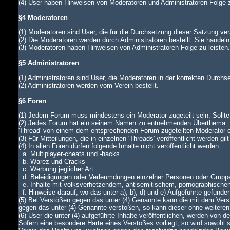
(4) User haben Hinweisen von Moderatoren und Administratoren Folge z
§4 Moderatoren
(1) Moderatoren sind User, die für die Durchsetzung dieser Satzung ver
(2) Die Moderatoren werden durch Administratoren bestellt. Sie handeln
(3) Moderatoren haben Hinweisen von Administratoren Folge zu leiste
§5 Administratoren
(1) Administratoren sind User, die Moderatoren in der korrekten Durch
(2) Administratoren werden vom Verein bestellt.
§6 Foren
(1) Jedem Forum muss mindestens ein Moderator zugeteilt sein. Sollte di
(2) Jedes Forum hat ein seinem Namen zu entnehmenden Überthema. In
'Thread' von einem dem entsprechenden Forum zugeteilten Moderator
(3) Für Mitteilungen, die in einzelnen 'Threads' veröffentlicht werden gi
(4) In allen Foren dürfen folgende Inhalte nicht veröffentlicht werden:
a. Multiplayer-cheats und -hacks
b. Warez und Cracks
c. Werbung jeglicher Art
d. Beleidigungen oder Verleumdungen einzelner Personen oder Grupp
e. Inhalte mit volksverhetzendem, antisemitischem, pornographische
f. Hinweise darauf, wo das unter a), b), d) und e) Aufgeführte gefunde
(5) Bei Verstößen gegen das unter (4) Genannte kann die mit dem Verst
gegen das unter (4) Genannte verstoßen, so kann dieser ohne weiteren
(6) User die unter (4) aufgeführte Inhalte veröffentlichen, werden von
Sofern eine besondere Härte eines Verstoßes vorliegt, so wird sowohl