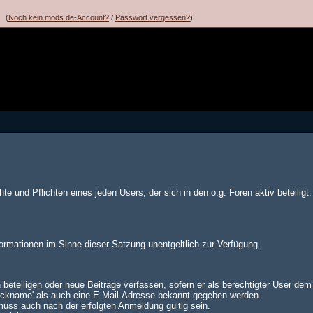
(
Noch kein mods.de-Account?
/
Passwort vergessen?
)
te und Pflichten eines jeden Users, der sich in den o.g. Foren aktiv beteiligt.
formationen im Sinne dieser Satzung unentgeltlich zur Verfügung.
 beteiligen oder neue Beiträge verfassen, sofern er als berechtigter User de
Nickname' als auch eine E-Mail-Adresse bekannt gegeben werden.
muss auch nach der erfolgten Anmeldung gültig sein.