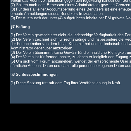
Verein das Recht vor, juristisch gegen den regelwidrig handelnden Ben
(7) Sollten nach dem Ermessen eines Administrators gewisse Grenzen d
(8) Für den Fall einer Accountsperrung eines Benutzers ist eine erneu
erneute Anmeldungen dieses Benutzers freizuschalten.
(9) Der Austausch der unter (4) aufgeführten Inhalte per PM (private N
§7 Haftung
(1) Der Verein gewährleistet nicht die jederzeitige Verfügbarkeit des Fo
(2) Der Verein zeichnet sich für rechtswidrige und insbesondere die Rec
der Forenbetreiber von dem Inhalt Kenntnis hat und es technisch und wi
Administrator gegenüber anzuzeigen.
(3) Der Verein übernimmt keine Gewähr für die inhaltliche Richtigkeit u
(4) Der Verein ist für fremde Inhalte, zu denen er lediglich den Zugang 
(5) Um sich vom Forum abzumelden, wendet der entsprechende User si
sämtliche Account-Daten und damit alle personenbezogenen Daten aus d
§8 Schlussbestimmungen
(1) Diese Satzung tritt mit dem Tag ihrer Veröffentlichung in Kraft.