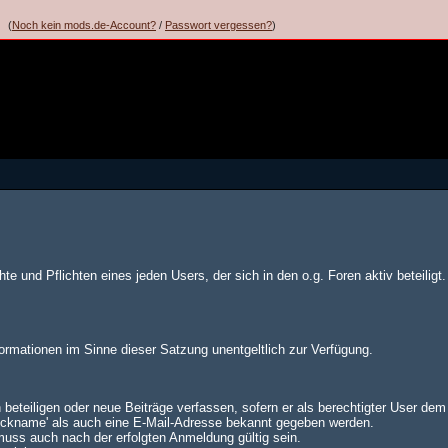
(
Noch kein mods.de-Account?
/
Passwort vergessen?
)
te und Pflichten eines jeden Users, der sich in den o.g. Foren aktiv beteiligt.
formationen im Sinne dieser Satzung unentgeltlich zur Verfügung.
 beteiligen oder neue Beiträge verfassen, sofern er als berechtigter User de
Nickname' als auch eine E-Mail-Adresse bekannt gegeben werden.
muss auch nach der erfolgten Anmeldung gültig sein.