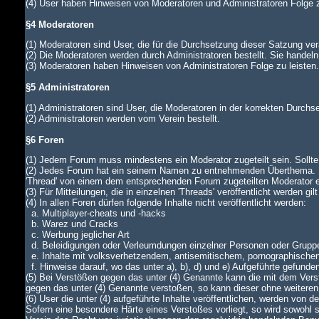
(4) User haben Hinweisen von Moderatoren und Administratoren Folge z
§4 Moderatoren
(1) Moderatoren sind User, die für die Durchsetzung dieser Satzung ver
(2) Die Moderatoren werden durch Administratoren bestellt. Sie handeln
(3) Moderatoren haben Hinweisen von Administratoren Folge zu leiste
§5 Administratoren
(1) Administratoren sind User, die Moderatoren in der korrekten Durch
(2) Administratoren werden vom Verein bestellt.
§6 Foren
(1) Jedem Forum muss mindestens ein Moderator zugeteilt sein. Sollte di
(2) Jedes Forum hat ein seinem Namen zu entnehmenden Überthema. In
'Thread' von einem dem entsprechenden Forum zugeteilten Moderator
(3) Für Mitteilungen, die in einzelnen 'Threads' veröffentlicht werden gi
(4) In allen Foren dürfen folgende Inhalte nicht veröffentlicht werden:
a. Multiplayer-cheats und -hacks
b. Warez und Cracks
c. Werbung jeglicher Art
d. Beleidigungen oder Verleumdungen einzelner Personen oder Grupp
e. Inhalte mit volksverhetzendem, antisemitischem, pornographische
f. Hinweise darauf, wo das unter a), b), d) und e) Aufgeführte gefunde
(5) Bei Verstößen gegen das unter (4) Genannte kann die mit dem Verst
gegen das unter (4) Genannte verstoßen, so kann dieser ohne weiteren
(6) User die unter (4) aufgeführte Inhalte veröffentlichen, werden von
Sofern eine besondere Härte eines Verstoßes vorliegt, so wird sowohl