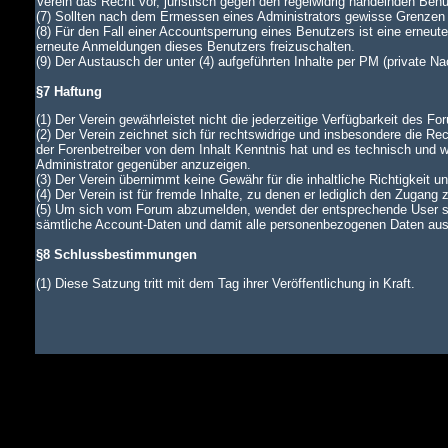
Verein das Recht vor, juristisch gegen den regelwidrig handelnden Ben
(7) Sollten nach dem Ermessen eines Administrators gewisse Grenzen d
(8) Für den Fall einer Accountsperrung eines Benutzers ist eine erneu
erneute Anmeldungen dieses Benutzers freizuschalten.
(9) Der Austausch der unter (4) aufgeführten Inhalte per PM (private N
§7 Haftung
(1) Der Verein gewährleistet nicht die jederzeitige Verfügbarkeit des Fo
(2) Der Verein zeichnet sich für rechtswidrige und insbesondere die Rec
der Forenbetreiber von dem Inhalt Kenntnis hat und es technisch und wi
Administrator gegenüber anzuzeigen.
(3) Der Verein übernimmt keine Gewähr für die inhaltliche Richtigkeit u
(4) Der Verein ist für fremde Inhalte, zu denen er lediglich den Zugang 
(5) Um sich vom Forum abzumelden, wendet der entsprechende User si
sämtliche Account-Daten und damit alle personenbezogenen Daten aus d
§8 Schlussbestimmungen
(1) Diese Satzung tritt mit dem Tag ihrer Veröffentlichung in Kraft.