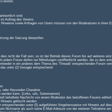
u leisten.
antwortlich sind.
 im Auftrag des Vereins.
n. Hinweise sowie Anfragen von Usern müssen von den Moderatoren in ihren E
setzung der Satzung überprüfen.
es nicht der Fall sein, so ist der Betrieb dieses Forum bis auf weiteres einz
 jedem Forum dürfen nur Mitteilungen veröffentlicht werden, die zu dem en
 entweder in ein anderes dem Thema des 'Threads' entsprechenden Forum ve
lt das unter (2) Gesagte entsprechend.
en
n, oder Hassreden Charakter
n werden kann. (Links, urls, Seitennamen)
oß behaftete Nachricht von einem Moderator des betroffenen Forums editiert 
 Hinweis gelöscht werden.
 der entsprechenden unter (5) aufgeführten Vorgehensweise mit Hinweis auf dies
 sein Nickname als auch seine E-Mail-Adresse von der weiteren Teilnahme am