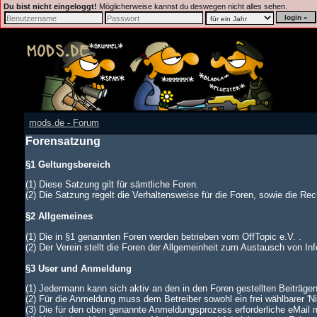
Du bist nicht eingeloggt!
Möglicherweise kannst du deswegen nicht alles sehen.
mods.de - Forum
Forensatzung
§1 Geltungsbereich
(1) Diese Satzung gilt für sämtliche Foren.
(2) Die Satzung regelt die Verhaltensweise für die Foren, sowie die Rech
§2 Allgemeines
(1) Die in §1 genannten Foren werden betrieben vom OffTopic e.V. .
(2) Der Verein stellt die Foren der Allgemeinheit zum Austausch von In
§3 User und Anmeldung
(1) Jedermann kann sich aktiv an den in den Foren gestellten Beiträgen
(2) Für die Anmeldung muss dem Betreiber sowohl ein frei wählbarer '
(3) Die für den oben genannte Anmeldungsprozess erforderliche eMail 