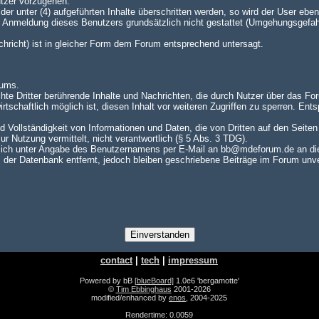
utzer vorzugehen.
er unter (4) aufgeführten Inhalte überschritten werden, so wird der User e
te Anmeldung dieses Benutzers grundsätzlich nicht gestattet (Umgehungsgefah
achricht) ist in gleicher Form dem Forum entsprechend untersagt.
rums.
hte Dritter berührende Inhalte und Nachrichten, die durch Nutzer über das For
rtschaftlich möglich ist, diesen Inhalt vor weiteren Zugriffen zu sperren. En
nd Vollständigkeit von Informationen und Daten, die von Dritten auf den Seite
zur Nutzung vermittelt, nicht verantwortlich (§ 5 Abs. 3 TDG).
ch unter Angabe des Benutzernamens per E-Mail an bb@mdeforum.de an die A
er Datenbank entfernt, jedoch bleiben geschriebene Beiträge im Forum unver
contact
|
tech
|
impressum
Powered by bB
[blueBoard]
1.0e6 'bergamotte'
©
Tim Ebbinghaus
2001-2026
modified/enhanced by
enos
, 2004-2025
Rendertime: 0.0059