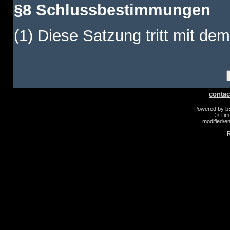
§8 Schlussbestimmungen
(1) Diese Satzung tritt mit dem
contac
Powered by 
©
Tim
modified/
R