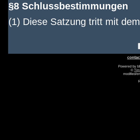
§8 Schlussbestimmungen
(1) Diese Satzung tritt mit dem
contac
Powered by 
©
Tim
modified/
R