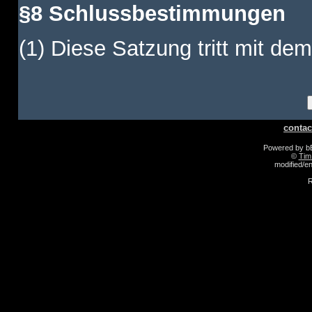
§8 Schlussbestimmungen
(1) Diese Satzung tritt mit dem
contac
Powered by 
©
Tim
modified/
R