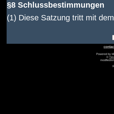
§8 Schlussbestimmungen
(1) Diese Satzung tritt mit dem
contac
Powered by 
©
Tim
modified/
R