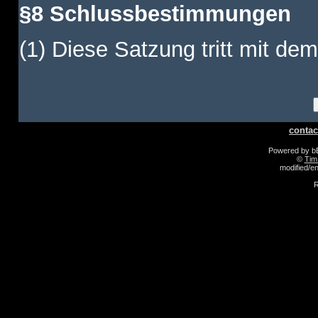
§8 Schlussbestimmungen
(1) Diese Satzung tritt mit dem
contac
Powered by 
©
Tim
modified/
R