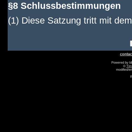
§8 Schlussbestimmungen
(1) Diese Satzung tritt mit dem
contac
Powered by 
©
Tim
modified/
R