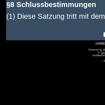
§8 Schlussbestimmungen
(1) Diese Satzung tritt mit dem
contac
Powered by 
©
Tim
modified/
R