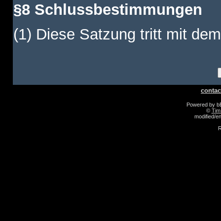
§8 Schlussbestimmungen
(1) Diese Satzung tritt mit dem
contac
Powered by 
©
Tim
modified/
R