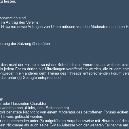
u leisten.
antwortlich sind.
 im Auftrag des Vereins.
n. Hinweise sowie Anfragen von Usern müssen von den Moderatoren in ihren E
setzung der Satzung überprüfen.
es nicht der Fall sein, so ist der Betrieb dieses Forum bis auf weiteres einz
 jedem Forum dürfen nur Mitteilungen veröffentlicht werden, die zu dem en
 entweder in ein anderes dem Thema des 'Threads' entsprechenden Forum ve
lt das unter (2) Gesagte entsprechend.
en
n, oder Hassreden Charakter
n werden kann. (Links, urls, Seitennamen)
oß behaftete Nachricht von einem Moderator des betroffenen Forums editiert 
 Hinweis gelöscht werden.
 der entsprechenden unter (5) aufgeführten Vorgehensweise mit Hinweis auf dies
 sein Nickname als auch seine E-Mail-Adresse von der weiteren Teilnahme am