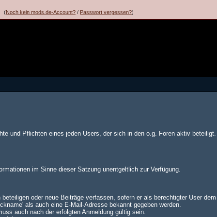
(
Noch kein mods.de-Account?
/
Passwort vergessen?
)
te und Pflichten eines jeden Users, der sich in den o.g. Foren aktiv beteiligt.
formationen im Sinne dieser Satzung unentgeltlich zur Verfügung.
 beteiligen oder neue Beiträge verfassen, sofern er als berechtigter User de
Nickname' als auch eine E-Mail-Adresse bekannt gegeben werden.
muss auch nach der erfolgten Anmeldung gültig sein.