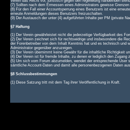
Verein das Recht vor, juristisch gegen den regelwidrig handelnden Ben
(7) Sollten nach dem Ermessen eines Administrators gewisse Grenzen d
(8) Für den Fall einer Accountsperrung eines Benutzers ist eine erneu
erneute Anmeldungen dieses Benutzers freizuschalten.
(9) Der Austausch der unter (4) aufgeführten Inhalte per PM (private N
§7 Haftung
(1) Der Verein gewährleistet nicht die jederzeitige Verfügbarkeit des Fo
(2) Der Verein zeichnet sich für rechtswidrige und insbesondere die Rec
der Forenbetreiber von dem Inhalt Kenntnis hat und es technisch und wi
Administrator gegenüber anzuzeigen.
(3) Der Verein übernimmt keine Gewähr für die inhaltliche Richtigkeit u
(4) Der Verein ist für fremde Inhalte, zu denen er lediglich den Zugang 
(5) Um sich vom Forum abzumelden, wendet der entsprechende User si
sämtliche Account-Daten und damit alle personenbezogenen Daten aus d
§8 Schlussbestimmungen
(1) Diese Satzung tritt mit dem Tag ihrer Veröffentlichung in Kraft.