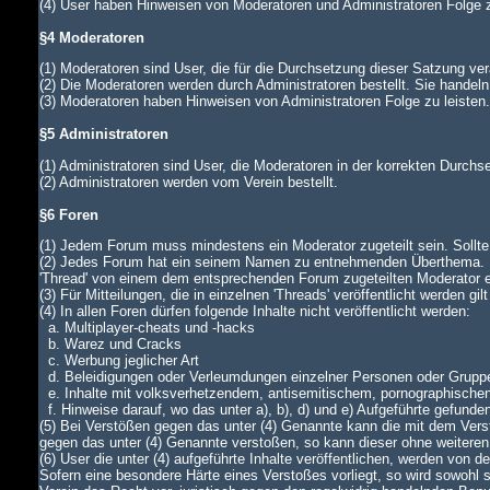
(4) User haben Hinweisen von Moderatoren und Administratoren Folge z
§4 Moderatoren
(1) Moderatoren sind User, die für die Durchsetzung dieser Satzung ver
(2) Die Moderatoren werden durch Administratoren bestellt. Sie handeln
(3) Moderatoren haben Hinweisen von Administratoren Folge zu leiste
§5 Administratoren
(1) Administratoren sind User, die Moderatoren in der korrekten Durch
(2) Administratoren werden vom Verein bestellt.
§6 Foren
(1) Jedem Forum muss mindestens ein Moderator zugeteilt sein. Sollte di
(2) Jedes Forum hat ein seinem Namen zu entnehmenden Überthema. In
'Thread' von einem dem entsprechenden Forum zugeteilten Moderator
(3) Für Mitteilungen, die in einzelnen 'Threads' veröffentlicht werden gi
(4) In allen Foren dürfen folgende Inhalte nicht veröffentlicht werden:
a. Multiplayer-cheats und -hacks
b. Warez und Cracks
c. Werbung jeglicher Art
d. Beleidigungen oder Verleumdungen einzelner Personen oder Grupp
e. Inhalte mit volksverhetzendem, antisemitischem, pornographische
f. Hinweise darauf, wo das unter a), b), d) und e) Aufgeführte gefunde
(5) Bei Verstößen gegen das unter (4) Genannte kann die mit dem Verst
gegen das unter (4) Genannte verstoßen, so kann dieser ohne weiteren
(6) User die unter (4) aufgeführte Inhalte veröffentlichen, werden von
Sofern eine besondere Härte eines Verstoßes vorliegt, so wird sowohl