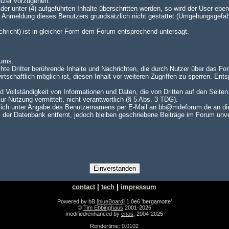
utzer vorzugehen.
er unter (4) aufgeführten Inhalte überschritten werden, so wird der User e
te Anmeldung dieses Benutzers grundsätzlich nicht gestattet (Umgehungsgefah
achricht) ist in gleicher Form dem Forum entsprechend untersagt.
rums.
hte Dritter berührende Inhalte und Nachrichten, die durch Nutzer über das For
rtschaftlich möglich ist, diesen Inhalt vor weiteren Zugriffen zu sperren. En
nd Vollständigkeit von Informationen und Daten, die von Dritten auf den Seite
zur Nutzung vermittelt, nicht verantwortlich (§ 5 Abs. 3 TDG).
ch unter Angabe des Benutzernamens per E-Mail an bb@mdeforum.de an die A
er Datenbank entfernt, jedoch bleiben geschriebene Beiträge im Forum unver
contact
|
tech
|
impressum
Powered by bB
[blueBoard]
1.0e6 'bergamotte'
©
Tim Ebbinghaus
2001-2026
modified/enhanced by
enos
, 2004-2025
Rendertime: 0.0102