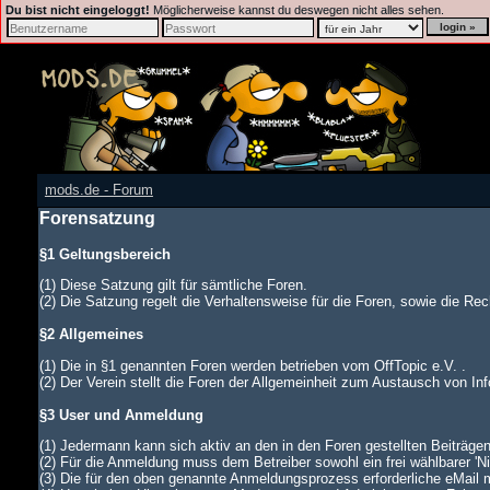
Du bist nicht eingeloggt!
Möglicherweise kannst du deswegen nicht alles sehen.
mods.de - Forum
Forensatzung
§1 Geltungsbereich
(1) Diese Satzung gilt für sämtliche Foren.
(2) Die Satzung regelt die Verhaltensweise für die Foren, sowie die Rech
§2 Allgemeines
(1) Die in §1 genannten Foren werden betrieben vom OffTopic e.V. .
(2) Der Verein stellt die Foren der Allgemeinheit zum Austausch von In
§3 User und Anmeldung
(1) Jedermann kann sich aktiv an den in den Foren gestellten Beiträgen
(2) Für die Anmeldung muss dem Betreiber sowohl ein frei wählbarer '
(3) Die für den oben genannte Anmeldungsprozess erforderliche eMail 