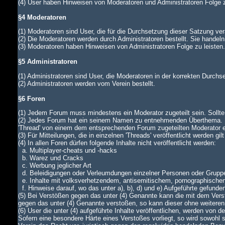
(4) User haben Hinweisen von Moderatoren und Administratoren Folge z
§4 Moderatoren
(1) Moderatoren sind User, die für die Durchsetzung dieser Satzung ver
(2) Die Moderatoren werden durch Administratoren bestellt. Sie handeln
(3) Moderatoren haben Hinweisen von Administratoren Folge zu leiste
§5 Administratoren
(1) Administratoren sind User, die Moderatoren in der korrekten Durch
(2) Administratoren werden vom Verein bestellt.
§6 Foren
(1) Jedem Forum muss mindestens ein Moderator zugeteilt sein. Sollte di
(2) Jedes Forum hat ein seinem Namen zu entnehmenden Überthema. In
'Thread' von einem dem entsprechenden Forum zugeteilten Moderator
(3) Für Mitteilungen, die in einzelnen 'Threads' veröffentlicht werden gi
(4) In allen Foren dürfen folgende Inhalte nicht veröffentlicht werden:
a. Multiplayer-cheats und -hacks
b. Warez und Cracks
c. Werbung jeglicher Art
d. Beleidigungen oder Verleumdungen einzelner Personen oder Grupp
e. Inhalte mit volksverhetzendem, antisemitischem, pornographische
f. Hinweise darauf, wo das unter a), b), d) und e) Aufgeführte gefunde
(5) Bei Verstößen gegen das unter (4) Genannte kann die mit dem Verst
gegen das unter (4) Genannte verstoßen, so kann dieser ohne weiteren
(6) User die unter (4) aufgeführte Inhalte veröffentlichen, werden von
Sofern eine besondere Härte eines Verstoßes vorliegt, so wird sowohl