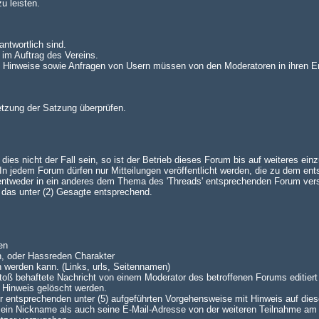
u leisten.
antwortlich sind.
 im Auftrag des Vereins.
n. Hinweise sowie Anfragen von Usern müssen von den Moderatoren in ihren E
setzung der Satzung überprüfen.
es nicht der Fall sein, so ist der Betrieb dieses Forum bis auf weiteres einz
 jedem Forum dürfen nur Mitteilungen veröffentlicht werden, die zu dem en
 entweder in ein anderes dem Thema des 'Threads' entsprechenden Forum ve
lt das unter (2) Gesagte entsprechend.
en
n, oder Hassreden Charakter
n werden kann. (Links, urls, Seitennamen)
oß behaftete Nachricht von einem Moderator des betroffenen Forums editiert 
 Hinweis gelöscht werden.
 der entsprechenden unter (5) aufgeführten Vorgehensweise mit Hinweis auf dies
 sein Nickname als auch seine E-Mail-Adresse von der weiteren Teilnahme am