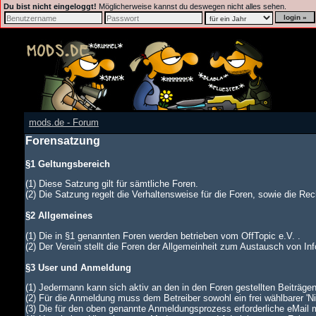
Du bist nicht eingeloggt!
Möglicherweise kannst du deswegen nicht alles sehen.
mods.de - Forum
Forensatzung
§1 Geltungsbereich
(1) Diese Satzung gilt für sämtliche Foren.
(2) Die Satzung regelt die Verhaltensweise für die Foren, sowie die Rech
§2 Allgemeines
(1) Die in §1 genannten Foren werden betrieben vom OffTopic e.V. .
(2) Der Verein stellt die Foren der Allgemeinheit zum Austausch von In
§3 User und Anmeldung
(1) Jedermann kann sich aktiv an den in den Foren gestellten Beiträgen
(2) Für die Anmeldung muss dem Betreiber sowohl ein frei wählbarer '
(3) Die für den oben genannte Anmeldungsprozess erforderliche eMail 