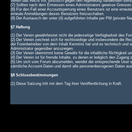
Verein das Recht vor, juristisch gegen den regelwidrig handelnden Ben
(7) Sollten nach dem Ermessen eines Administrators gewisse Grenzen d
(8) Für den Fall einer Accountsperrung eines Benutzers ist eine erneu
erneute Anmeldungen dieses Benutzers freizuschalten.
(9) Der Austausch der unter (4) aufgeführten Inhalte per PM (private N
§7 Haftung
(1) Der Verein gewährleistet nicht die jederzeitige Verfügbarkeit des Fo
(2) Der Verein zeichnet sich für rechtswidrige und insbesondere die Rec
der Forenbetreiber von dem Inhalt Kenntnis hat und es technisch und wi
Administrator gegenüber anzuzeigen.
(3) Der Verein übernimmt keine Gewähr für die inhaltliche Richtigkeit u
(4) Der Verein ist für fremde Inhalte, zu denen er lediglich den Zugang 
(5) Um sich vom Forum abzumelden, wendet der entsprechende User si
sämtliche Account-Daten und damit alle personenbezogenen Daten aus d
§8 Schlussbestimmungen
(1) Diese Satzung tritt mit dem Tag ihrer Veröffentlichung in Kraft.