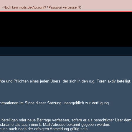
(
Noch kein mods.de-Account?
/
Passwort vergessen?
)
te und Pflichten eines jeden Users, der sich in den o.g. Foren aktiv beteiligt.
formationen im Sinne dieser Satzung unentgeltlich zur Verfügung.
 beteiligen oder neue Beiträge verfassen, sofern er als berechtigter User de
Nickname' als auch eine E-Mail-Adresse bekannt gegeben werden.
muss auch nach der erfolgten Anmeldung gültig sein.