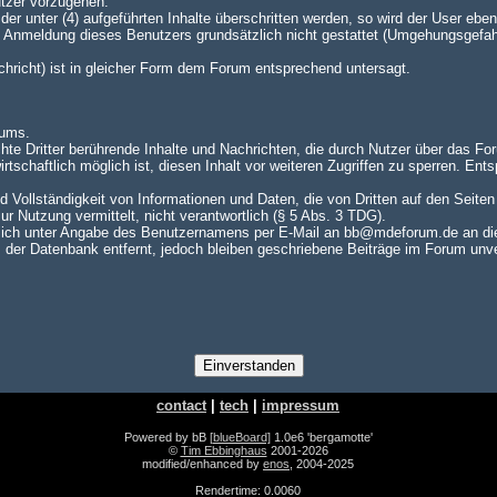
utzer vorzugehen.
er unter (4) aufgeführten Inhalte überschritten werden, so wird der User e
te Anmeldung dieses Benutzers grundsätzlich nicht gestattet (Umgehungsgefah
achricht) ist in gleicher Form dem Forum entsprechend untersagt.
rums.
hte Dritter berührende Inhalte und Nachrichten, die durch Nutzer über das For
rtschaftlich möglich ist, diesen Inhalt vor weiteren Zugriffen zu sperren. En
nd Vollständigkeit von Informationen und Daten, die von Dritten auf den Seite
zur Nutzung vermittelt, nicht verantwortlich (§ 5 Abs. 3 TDG).
ch unter Angabe des Benutzernamens per E-Mail an bb@mdeforum.de an die A
er Datenbank entfernt, jedoch bleiben geschriebene Beiträge im Forum unver
contact
|
tech
|
impressum
Powered by bB
[blueBoard]
1.0e6 'bergamotte'
©
Tim Ebbinghaus
2001-2026
modified/enhanced by
enos
, 2004-2025
Rendertime: 0.0060