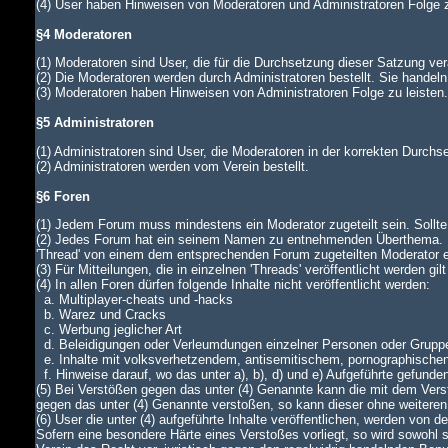
(4) User haben Hinweisen von Moderatoren und Administratoren Folge z
§4 Moderatoren
(1) Moderatoren sind User, die für die Durchsetzung dieser Satzung ver
(2) Die Moderatoren werden durch Administratoren bestellt. Sie handeln
(3) Moderatoren haben Hinweisen von Administratoren Folge zu leiste
§5 Administratoren
(1) Administratoren sind User, die Moderatoren in der korrekten Durch
(2) Administratoren werden vom Verein bestellt.
§6 Foren
(1) Jedem Forum muss mindestens ein Moderator zugeteilt sein. Sollte di
(2) Jedes Forum hat ein seinem Namen zu entnehmenden Überthema. In
'Thread' von einem dem entsprechenden Forum zugeteilten Moderator
(3) Für Mitteilungen, die in einzelnen 'Threads' veröffentlicht werden gi
(4) In allen Foren dürfen folgende Inhalte nicht veröffentlicht werden:
a. Multiplayer-cheats und -hacks
b. Warez und Cracks
c. Werbung jeglicher Art
d. Beleidigungen oder Verleumdungen einzelner Personen oder Grupp
e. Inhalte mit volksverhetzendem, antisemitischem, pornographische
f. Hinweise darauf, wo das unter a), b), d) und e) Aufgeführte gefunde
(5) Bei Verstößen gegen das unter (4) Genannte kann die mit dem Verst
gegen das unter (4) Genannte verstoßen, so kann dieser ohne weiteren
(6) User die unter (4) aufgeführte Inhalte veröffentlichen, werden von
Sofern eine besondere Härte eines Verstoßes vorliegt, so wird sowohl