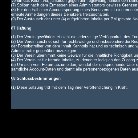
Verein das Recht vor, juristisch gegen den regelwidrig handelnden Ben
(7) Sollten nach dem Ermessen eines Administrators gewisse Grenzen d
(8) Für den Fall einer Accountsperrung eines Benutzers ist eine erneu
erneute Anmeldungen dieses Benutzers freizuschalten.
(9) Der Austausch der unter (4) aufgeführten Inhalte per PM (private N
§7 Haftung
(1) Der Verein gewährleistet nicht die jederzeitige Verfügbarkeit des Fo
(2) Der Verein zeichnet sich für rechtswidrige und insbesondere die Rec
der Forenbetreiber von dem Inhalt Kenntnis hat und es technisch und wi
Administrator gegenüber anzuzeigen.
(3) Der Verein übernimmt keine Gewähr für die inhaltliche Richtigkeit u
(4) Der Verein ist für fremde Inhalte, zu denen er lediglich den Zugang 
(5) Um sich vom Forum abzumelden, wendet der entsprechende User si
sämtliche Account-Daten und damit alle personenbezogenen Daten aus d
§8 Schlussbestimmungen
(1) Diese Satzung tritt mit dem Tag ihrer Veröffentlichung in Kraft.