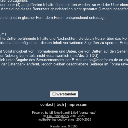
utzer vorzugehen.
er unter (4) aufgeführten Inhalte überschritten werden, so wird der User e
te Anmeldung dieses Benutzers grundsätzlich nicht gestattet (Umgehungsgefah
achricht) ist in gleicher Form dem Forum entsprechend untersagt.
rums.
hte Dritter berührende Inhalte und Nachrichten, die durch Nutzer über das For
rtschaftlich möglich ist, diesen Inhalt vor weiteren Zugriffen zu sperren. En
nd Vollständigkeit von Informationen und Daten, die von Dritten auf den Seite
zur Nutzung vermittelt, nicht verantwortlich (§ 5 Abs. 3 TDG).
ch unter Angabe des Benutzernamens per E-Mail an bb@mdeforum.de an die A
er Datenbank entfernt, jedoch bleiben geschriebene Beiträge im Forum unver
contact
|
tech
|
impressum
Powered by bB
[blueBoard]
1.0e6 'bergamotte'
©
Tim Ebbinghaus
2001-2026
modified/enhanced by
enos
, 2004-2025
Rendertime: 0.0100