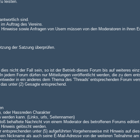
u leisten.
antwortlich sind.
 im Auftrag des Vereins.
n. Hinweise sowie Anfragen von Usern müssen von den Moderatoren in ihren E
setzung der Satzung überprüfen.
es nicht der Fall sein, so ist der Betrieb dieses Forum bis auf weiteres einz
 jedem Forum dürfen nur Mitteilungen veröffentlicht werden, die zu dem en
 entweder in ein anderes dem Thema des 'Threads' entsprechenden Forum ve
lt das unter (2) Gesagte entsprechend.
en
n, oder Hassreden Charakter
n werden kann. (Links, urls, Seitennamen)
oß behaftete Nachricht von einem Moderator des betroffenen Forums editiert 
 Hinweis gelöscht werden.
 der entsprechenden unter (5) aufgeführten Vorgehensweise mit Hinweis auf dies
 sein Nickname als auch seine E-Mail-Adresse von der weiteren Teilnahme am