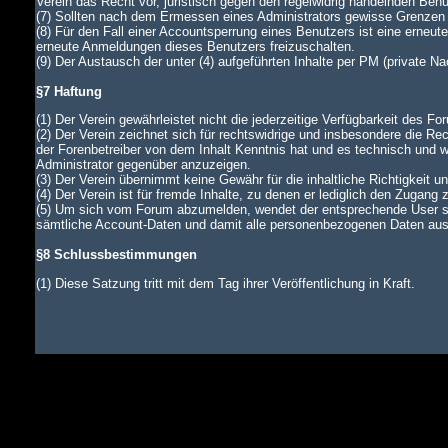
Verein das Recht vor, juristisch gegen den regelwidrig handelnden Ben
(7) Sollten nach dem Ermessen eines Administrators gewisse Grenzen d
(8) Für den Fall einer Accountsperrung eines Benutzers ist eine erneu
erneute Anmeldungen dieses Benutzers freizuschalten.
(9) Der Austausch der unter (4) aufgeführten Inhalte per PM (private N
§7 Haftung
(1) Der Verein gewährleistet nicht die jederzeitige Verfügbarkeit des Fo
(2) Der Verein zeichnet sich für rechtswidrige und insbesondere die Rec
der Forenbetreiber von dem Inhalt Kenntnis hat und es technisch und wi
Administrator gegenüber anzuzeigen.
(3) Der Verein übernimmt keine Gewähr für die inhaltliche Richtigkeit u
(4) Der Verein ist für fremde Inhalte, zu denen er lediglich den Zugang 
(5) Um sich vom Forum abzumelden, wendet der entsprechende User si
sämtliche Account-Daten und damit alle personenbezogenen Daten aus d
§8 Schlussbestimmungen
(1) Diese Satzung tritt mit dem Tag ihrer Veröffentlichung in Kraft.