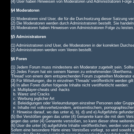
(4) User haben Hinweisen von Moderatoren und Administratoren Folge z
§4 Moderatoren
(1) Moderatoren sind User, die für die Durchsetzung dieser Satzung ver
(2) Die Moderatoren werden durch Administratoren bestellt. Sie handeln
(3) Moderatoren haben Hinweisen von Administratoren Folge zu leiste
§5 Administratoren
(1) Administratoren sind User, die Moderatoren in der korrekten Durch
(2) Administratoren werden vom Verein bestellt.
§6 Foren
(1) Jedem Forum muss mindestens ein Moderator zugeteilt sein. Sollte di
(2) Jedes Forum hat ein seinem Namen zu entnehmenden Überthema. In
'Thread' von einem dem entsprechenden Forum zugeteilten Moderator
(3) Für Mitteilungen, die in einzelnen 'Threads' veröffentlicht werden gi
(4) In allen Foren dürfen folgende Inhalte nicht veröffentlicht werden:
a. Multiplayer-cheats und -hacks
b. Warez und Cracks
c. Werbung jeglicher Art
d. Beleidigungen oder Verleumdungen einzelner Personen oder Grupp
e. Inhalte mit volksverhetzendem, antisemitischem, pornographische
f. Hinweise darauf, wo das unter a), b), d) und e) Aufgeführte gefunde
(5) Bei Verstößen gegen das unter (4) Genannte kann die mit dem Verst
gegen das unter (4) Genannte verstoßen, so kann dieser ohne weiteren
(6) User die unter (4) aufgeführte Inhalte veröffentlichen, werden von
Sofern eine besondere Härte eines Verstoßes vorliegt, so wird sowohl