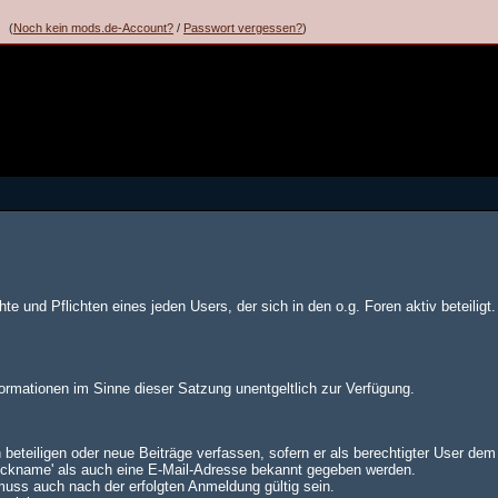
(
Noch kein mods.de-Account?
/
Passwort vergessen?
)
te und Pflichten eines jeden Users, der sich in den o.g. Foren aktiv beteiligt.
formationen im Sinne dieser Satzung unentgeltlich zur Verfügung.
 beteiligen oder neue Beiträge verfassen, sofern er als berechtigter User de
Nickname' als auch eine E-Mail-Adresse bekannt gegeben werden.
muss auch nach der erfolgten Anmeldung gültig sein.