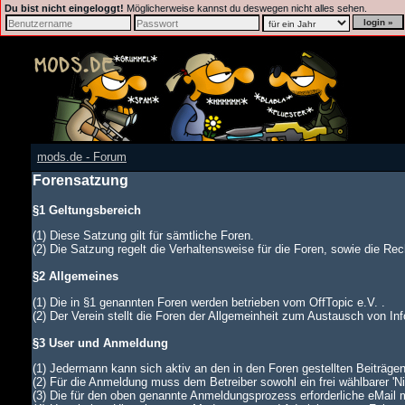
Du bist nicht eingeloggt!
Möglicherweise kannst du deswegen nicht alles sehen.
mods.de - Forum
Forensatzung
§1 Geltungsbereich
(1) Diese Satzung gilt für sämtliche Foren.
(2) Die Satzung regelt die Verhaltensweise für die Foren, sowie die Rech
§2 Allgemeines
(1) Die in §1 genannten Foren werden betrieben vom OffTopic e.V. .
(2) Der Verein stellt die Foren der Allgemeinheit zum Austausch von In
§3 User und Anmeldung
(1) Jedermann kann sich aktiv an den in den Foren gestellten Beiträgen
(2) Für die Anmeldung muss dem Betreiber sowohl ein frei wählbarer '
(3) Die für den oben genannte Anmeldungsprozess erforderliche eMail 