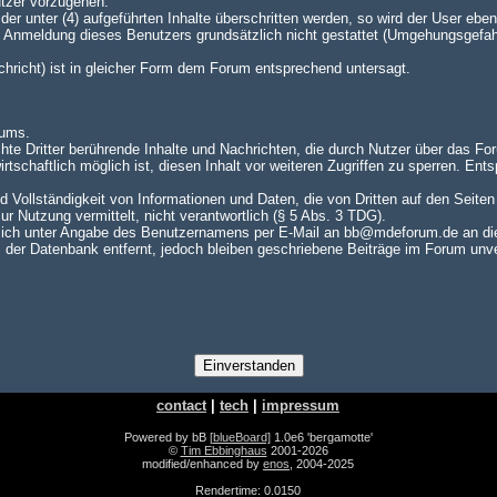
utzer vorzugehen.
er unter (4) aufgeführten Inhalte überschritten werden, so wird der User e
te Anmeldung dieses Benutzers grundsätzlich nicht gestattet (Umgehungsgefah
achricht) ist in gleicher Form dem Forum entsprechend untersagt.
rums.
hte Dritter berührende Inhalte und Nachrichten, die durch Nutzer über das For
rtschaftlich möglich ist, diesen Inhalt vor weiteren Zugriffen zu sperren. En
nd Vollständigkeit von Informationen und Daten, die von Dritten auf den Seite
zur Nutzung vermittelt, nicht verantwortlich (§ 5 Abs. 3 TDG).
ch unter Angabe des Benutzernamens per E-Mail an bb@mdeforum.de an die A
er Datenbank entfernt, jedoch bleiben geschriebene Beiträge im Forum unver
contact
|
tech
|
impressum
Powered by bB
[blueBoard]
1.0e6 'bergamotte'
©
Tim Ebbinghaus
2001-2026
modified/enhanced by
enos
, 2004-2025
Rendertime: 0.0150