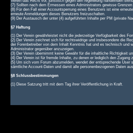
Verein das Recht vor, juristisch gegen den regelwidrig handelnden Ben
(7) Sollten nach dem Ermessen eines Administrators gewisse Grenzen d
(8) Für den Fall einer Accountsperrung eines Benutzers ist eine erneu
erneute Anmeldungen dieses Benutzers freizuschalten.
(9) Der Austausch der unter (4) aufgeführten Inhalte per PM (private N
§7 Haftung
(1) Der Verein gewährleistet nicht die jederzeitige Verfügbarkeit des Fo
(2) Der Verein zeichnet sich für rechtswidrige und insbesondere die Rec
der Forenbetreiber von dem Inhalt Kenntnis hat und es technisch und wi
Administrator gegenüber anzuzeigen.
(3) Der Verein übernimmt keine Gewähr für die inhaltliche Richtigkeit u
(4) Der Verein ist für fremde Inhalte, zu denen er lediglich den Zugang 
(5) Um sich vom Forum abzumelden, wendet der entsprechende User si
sämtliche Account-Daten und damit alle personenbezogenen Daten aus d
§8 Schlussbestimmungen
(1) Diese Satzung tritt mit dem Tag ihrer Veröffentlichung in Kraft.