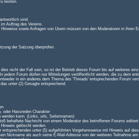
u leisten.
antwortlich sind.
 im Auftrag des Vereins.
n. Hinweise sowie Anfragen von Usern müssen von den Moderatoren in ihren E
setzung der Satzung überprüfen.
es nicht der Fall sein, so ist der Betrieb dieses Forum bis auf weiteres einz
 jedem Forum dürfen nur Mitteilungen veröffentlicht werden, die zu dem en
 entweder in ein anderes dem Thema des 'Threads' entsprechenden Forum ve
lt das unter (2) Gesagte entsprechend.
en
n, oder Hassreden Charakter
n werden kann. (Links, urls, Seitennamen)
oß behaftete Nachricht von einem Moderator des betroffenen Forums editiert 
 Hinweis gelöscht werden.
 der entsprechenden unter (5) aufgeführten Vorgehensweise mit Hinweis auf dies
 sein Nickname als auch seine E-Mail-Adresse von der weiteren Teilnahme am