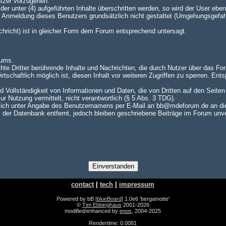
utzer vorzugehen.
er unter (4) aufgeführten Inhalte überschritten werden, so wird der User e
te Anmeldung dieses Benutzers grundsätzlich nicht gestattet (Umgehungsgefah
achricht) ist in gleicher Form dem Forum entsprechend untersagt.
rums.
hte Dritter berührende Inhalte und Nachrichten, die durch Nutzer über das For
rtschaftlich möglich ist, diesen Inhalt vor weiteren Zugriffen zu sperren. En
nd Vollständigkeit von Informationen und Daten, die von Dritten auf den Seite
zur Nutzung vermittelt, nicht verantwortlich (§ 5 Abs. 3 TDG).
ch unter Angabe des Benutzernamens per E-Mail an bb@mdeforum.de an die A
er Datenbank entfernt, jedoch bleiben geschriebene Beiträge im Forum unver
contact
|
tech
|
impressum
Powered by bB
[blueBoard]
1.0e6 'bergamotte'
©
Tim Ebbinghaus
2001-2026
modified/enhanced by
enos
, 2004-2025
Rendertime: 0.0081