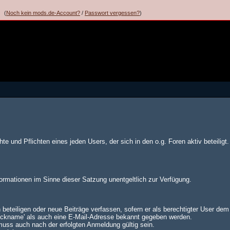
(
Noch kein mods.de-Account?
/
Passwort vergessen?
)
te und Pflichten eines jeden Users, der sich in den o.g. Foren aktiv beteiligt.
formationen im Sinne dieser Satzung unentgeltlich zur Verfügung.
 beteiligen oder neue Beiträge verfassen, sofern er als berechtigter User de
Nickname' als auch eine E-Mail-Adresse bekannt gegeben werden.
muss auch nach der erfolgten Anmeldung gültig sein.