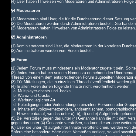
(4) User haben Hinweisen von Moderatoren und Administratoren Folge z
§4 Moderatoren
(1) Moderatoren sind User, die für die Durchsetzung dieser Satzung ver
(2) Die Moderatoren werden durch Administratoren bestellt. Sie handeln
(3) Moderatoren haben Hinweisen von Administratoren Folge zu leiste
§5 Administratoren
(1) Administratoren sind User, die Moderatoren in der korrekten Durch
(2) Administratoren werden vom Verein bestellt.
§6 Foren
(1) Jedem Forum muss mindestens ein Moderator zugeteilt sein. Sollte di
(2) Jedes Forum hat ein seinem Namen zu entnehmenden Überthema. In
'Thread' von einem dem entsprechenden Forum zugeteilten Moderator
(3) Für Mitteilungen, die in einzelnen 'Threads' veröffentlicht werden gi
(4) In allen Foren dürfen folgende Inhalte nicht veröffentlicht werden:
a. Multiplayer-cheats und -hacks
b. Warez und Cracks
c. Werbung jeglicher Art
d. Beleidigungen oder Verleumdungen einzelner Personen oder Grupp
e. Inhalte mit volksverhetzendem, antisemitischem, pornographische
f. Hinweise darauf, wo das unter a), b), d) und e) Aufgeführte gefunde
(5) Bei Verstößen gegen das unter (4) Genannte kann die mit dem Verst
gegen das unter (4) Genannte verstoßen, so kann dieser ohne weiteren
(6) User die unter (4) aufgeführte Inhalte veröffentlichen, werden von
Sofern eine besondere Härte eines Verstoßes vorliegt, so wird sowohl