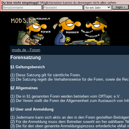
Du bist nicht eingeloggt!
Möglicherweise kannst du deswegen nicht alles sehen.
mods.de - Forum
Forensatzung
§1 Geltungsbereich
(1) Diese Satzung gilt für sämtliche Foren.
(2) Die Satzung regelt die Verhaltensweise für die Foren, sowie die Rech
§2 Allgemeines
(1) Die in §1 genannten Foren werden betrieben vom OffTopic e.V. .
(2) Der Verein stellt die Foren der Allgemeinheit zum Austausch von In
§3 User und Anmeldung
(1) Jedermann kann sich aktiv an den in den Foren gestellten Beiträgen
(2) Für die Anmeldung muss dem Betreiber sowohl ein frei wählbarer '
(3) Die für den oben genannte Anmeldungsprozess erforderliche eMail 