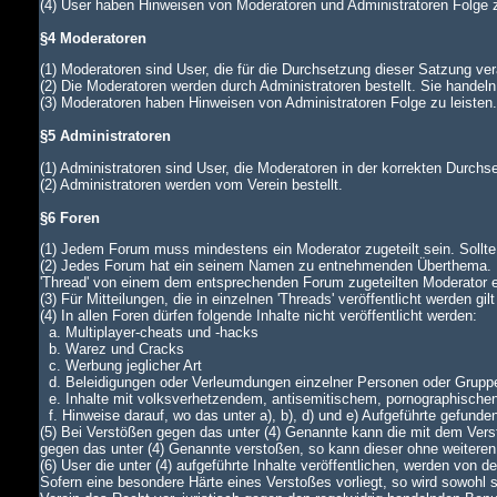
(4) User haben Hinweisen von Moderatoren und Administratoren Folge z
§4 Moderatoren
(1) Moderatoren sind User, die für die Durchsetzung dieser Satzung ver
(2) Die Moderatoren werden durch Administratoren bestellt. Sie handeln
(3) Moderatoren haben Hinweisen von Administratoren Folge zu leiste
§5 Administratoren
(1) Administratoren sind User, die Moderatoren in der korrekten Durch
(2) Administratoren werden vom Verein bestellt.
§6 Foren
(1) Jedem Forum muss mindestens ein Moderator zugeteilt sein. Sollte di
(2) Jedes Forum hat ein seinem Namen zu entnehmenden Überthema. In
'Thread' von einem dem entsprechenden Forum zugeteilten Moderator
(3) Für Mitteilungen, die in einzelnen 'Threads' veröffentlicht werden gi
(4) In allen Foren dürfen folgende Inhalte nicht veröffentlicht werden:
a. Multiplayer-cheats und -hacks
b. Warez und Cracks
c. Werbung jeglicher Art
d. Beleidigungen oder Verleumdungen einzelner Personen oder Grupp
e. Inhalte mit volksverhetzendem, antisemitischem, pornographische
f. Hinweise darauf, wo das unter a), b), d) und e) Aufgeführte gefunde
(5) Bei Verstößen gegen das unter (4) Genannte kann die mit dem Verst
gegen das unter (4) Genannte verstoßen, so kann dieser ohne weiteren
(6) User die unter (4) aufgeführte Inhalte veröffentlichen, werden von
Sofern eine besondere Härte eines Verstoßes vorliegt, so wird sowohl