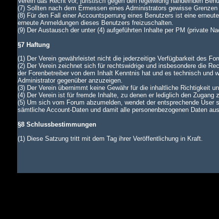
Verein das Recht vor, juristisch gegen den regelwidrig handelnden Ben
(7) Sollten nach dem Ermessen eines Administrators gewisse Grenzen d
(8) Für den Fall einer Accountsperrung eines Benutzers ist eine erneu
erneute Anmeldungen dieses Benutzers freizuschalten.
(9) Der Austausch der unter (4) aufgeführten Inhalte per PM (private N
§7 Haftung
(1) Der Verein gewährleistet nicht die jederzeitige Verfügbarkeit des Fo
(2) Der Verein zeichnet sich für rechtswidrige und insbesondere die Rec
der Forenbetreiber von dem Inhalt Kenntnis hat und es technisch und wi
Administrator gegenüber anzuzeigen.
(3) Der Verein übernimmt keine Gewähr für die inhaltliche Richtigkeit u
(4) Der Verein ist für fremde Inhalte, zu denen er lediglich den Zugang 
(5) Um sich vom Forum abzumelden, wendet der entsprechende User si
sämtliche Account-Daten und damit alle personenbezogenen Daten aus d
§8 Schlussbestimmungen
(1) Diese Satzung tritt mit dem Tag ihrer Veröffentlichung in Kraft.