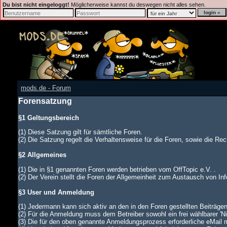
Du bist nicht eingeloggt!
Möglicherweise kannst du deswegen nicht alles sehen.
mods.de - Forum
Forensatzung
§1 Geltungsbereich
(1) Diese Satzung gilt für sämtliche Foren.
(2) Die Satzung regelt die Verhaltensweise für die Foren, sowie die Rech
§2 Allgemeines
(1) Die in §1 genannten Foren werden betrieben vom OffTopic e.V. .
(2) Der Verein stellt die Foren der Allgemeinheit zum Austausch von In
§3 User und Anmeldung
(1) Jedermann kann sich aktiv an den in den Foren gestellten Beiträgen
(2) Für die Anmeldung muss dem Betreiber sowohl ein frei wählbarer '
(3) Die für den oben genannte Anmeldungsprozess erforderliche eMail 