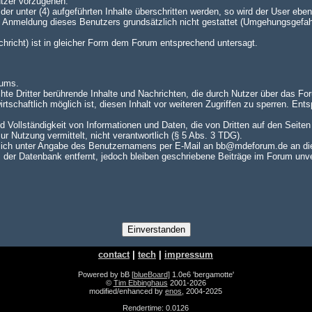
utzer vorzugehen.
er unter (4) aufgeführten Inhalte überschritten werden, so wird der User e
te Anmeldung dieses Benutzers grundsätzlich nicht gestattet (Umgehungsgefah
achricht) ist in gleicher Form dem Forum entsprechend untersagt.
rums.
hte Dritter berührende Inhalte und Nachrichten, die durch Nutzer über das For
rtschaftlich möglich ist, diesen Inhalt vor weiteren Zugriffen zu sperren. En
nd Vollständigkeit von Informationen und Daten, die von Dritten auf den Seite
zur Nutzung vermittelt, nicht verantwortlich (§ 5 Abs. 3 TDG).
ch unter Angabe des Benutzernamens per E-Mail an bb@mdeforum.de an die A
er Datenbank entfernt, jedoch bleiben geschriebene Beiträge im Forum unver
contact
|
tech
|
impressum
Powered by bB
[blueBoard]
1.0e6 'bergamotte'
©
Tim Ebbinghaus
2001-2026
modified/enhanced by
enos
, 2004-2025
Rendertime: 0.0126