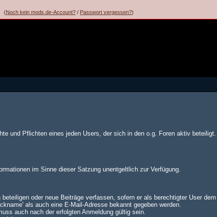
(
Noch kein mods.de-Account?
/
Passwort vergessen?
)
te und Pflichten eines jeden Users, der sich in den o.g. Foren aktiv beteiligt.
formationen im Sinne dieser Satzung unentgeltlich zur Verfügung.
 beteiligen oder neue Beiträge verfassen, sofern er als berechtigter User de
Nickname' als auch eine E-Mail-Adresse bekannt gegeben werden.
muss auch nach der erfolgten Anmeldung gültig sein.