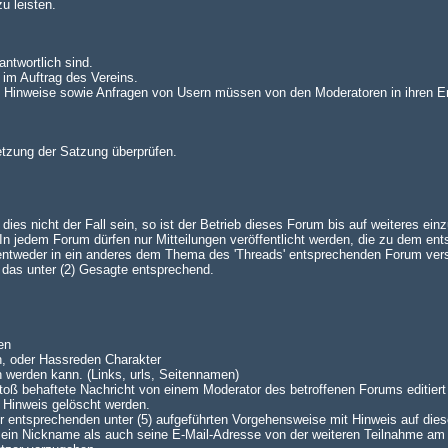
u leisten.
antwortlich sind.
 im Auftrag des Vereins.
n. Hinweise sowie Anfragen von Usern müssen von den Moderatoren in ihren E
setzung der Satzung überprüfen.
es nicht der Fall sein, so ist der Betrieb dieses Forum bis auf weiteres einz
 jedem Forum dürfen nur Mitteilungen veröffentlicht werden, die zu dem en
 entweder in ein anderes dem Thema des 'Threads' entsprechenden Forum ve
lt das unter (2) Gesagte entsprechend.
en
n, oder Hassreden Charakter
n werden kann. (Links, urls, Seitennamen)
oß behaftete Nachricht von einem Moderator des betroffenen Forums editiert 
 Hinweis gelöscht werden.
 der entsprechenden unter (5) aufgeführten Vorgehensweise mit Hinweis auf dies
 sein Nickname als auch seine E-Mail-Adresse von der weiteren Teilnahme am