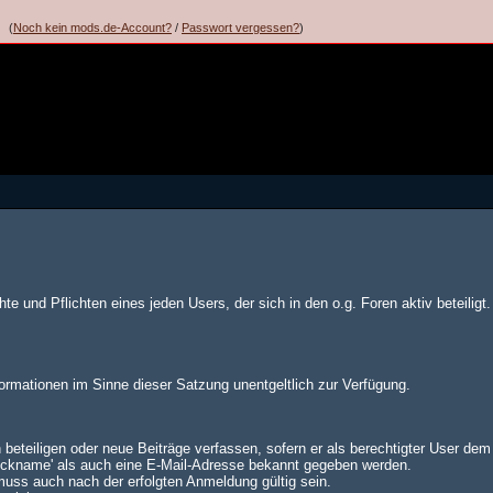
(
Noch kein mods.de-Account?
/
Passwort vergessen?
)
te und Pflichten eines jeden Users, der sich in den o.g. Foren aktiv beteiligt.
formationen im Sinne dieser Satzung unentgeltlich zur Verfügung.
 beteiligen oder neue Beiträge verfassen, sofern er als berechtigter User de
Nickname' als auch eine E-Mail-Adresse bekannt gegeben werden.
muss auch nach der erfolgten Anmeldung gültig sein.