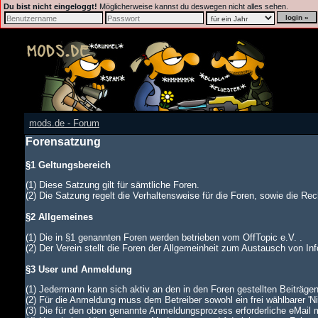
Du bist nicht eingeloggt!
Möglicherweise kannst du deswegen nicht alles sehen.
mods.de - Forum
Forensatzung
§1 Geltungsbereich
(1) Diese Satzung gilt für sämtliche Foren.
(2) Die Satzung regelt die Verhaltensweise für die Foren, sowie die Rech
§2 Allgemeines
(1) Die in §1 genannten Foren werden betrieben vom OffTopic e.V. .
(2) Der Verein stellt die Foren der Allgemeinheit zum Austausch von In
§3 User und Anmeldung
(1) Jedermann kann sich aktiv an den in den Foren gestellten Beiträgen
(2) Für die Anmeldung muss dem Betreiber sowohl ein frei wählbarer '
(3) Die für den oben genannte Anmeldungsprozess erforderliche eMail 