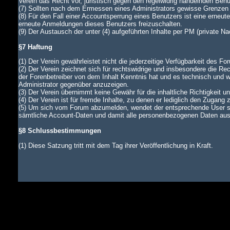
Verein das Recht vor, juristisch gegen den regelwidrig handelnden Ben
(7) Sollten nach dem Ermessen eines Administrators gewisse Grenzen d
(8) Für den Fall einer Accountsperrung eines Benutzers ist eine erneu
erneute Anmeldungen dieses Benutzers freizuschalten.
(9) Der Austausch der unter (4) aufgeführten Inhalte per PM (private N
§7 Haftung
(1) Der Verein gewährleistet nicht die jederzeitige Verfügbarkeit des Fo
(2) Der Verein zeichnet sich für rechtswidrige und insbesondere die Rec
der Forenbetreiber von dem Inhalt Kenntnis hat und es technisch und wi
Administrator gegenüber anzuzeigen.
(3) Der Verein übernimmt keine Gewähr für die inhaltliche Richtigkeit u
(4) Der Verein ist für fremde Inhalte, zu denen er lediglich den Zugang 
(5) Um sich vom Forum abzumelden, wendet der entsprechende User si
sämtliche Account-Daten und damit alle personenbezogenen Daten aus d
§8 Schlussbestimmungen
(1) Diese Satzung tritt mit dem Tag ihrer Veröffentlichung in Kraft.