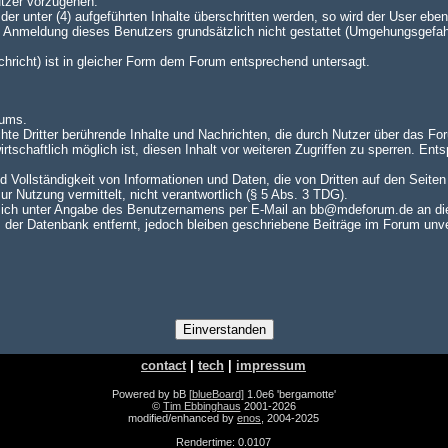
utzer vorzugehen.
er unter (4) aufgeführten Inhalte überschritten werden, so wird der User e
te Anmeldung dieses Benutzers grundsätzlich nicht gestattet (Umgehungsgefah
achricht) ist in gleicher Form dem Forum entsprechend untersagt.
rums.
hte Dritter berührende Inhalte und Nachrichten, die durch Nutzer über das For
rtschaftlich möglich ist, diesen Inhalt vor weiteren Zugriffen zu sperren. En
nd Vollständigkeit von Informationen und Daten, die von Dritten auf den Seite
zur Nutzung vermittelt, nicht verantwortlich (§ 5 Abs. 3 TDG).
ch unter Angabe des Benutzernamens per E-Mail an bb@mdeforum.de an die A
er Datenbank entfernt, jedoch bleiben geschriebene Beiträge im Forum unver
contact
|
tech
|
impressum
Powered by bB
[blueBoard]
1.0e6 'bergamotte'
©
Tim Ebbinghaus
2001-2026
modified/enhanced by
enos
, 2004-2025
Rendertime: 0.0107