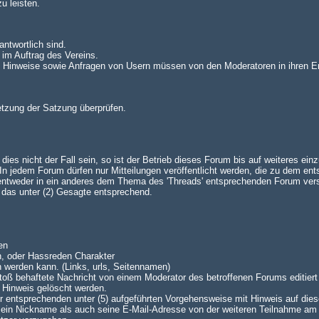
u leisten.
antwortlich sind.
 im Auftrag des Vereins.
n. Hinweise sowie Anfragen von Usern müssen von den Moderatoren in ihren E
setzung der Satzung überprüfen.
es nicht der Fall sein, so ist der Betrieb dieses Forum bis auf weiteres einz
 jedem Forum dürfen nur Mitteilungen veröffentlicht werden, die zu dem en
 entweder in ein anderes dem Thema des 'Threads' entsprechenden Forum ve
lt das unter (2) Gesagte entsprechend.
en
n, oder Hassreden Charakter
n werden kann. (Links, urls, Seitennamen)
oß behaftete Nachricht von einem Moderator des betroffenen Forums editiert 
 Hinweis gelöscht werden.
 der entsprechenden unter (5) aufgeführten Vorgehensweise mit Hinweis auf dies
 sein Nickname als auch seine E-Mail-Adresse von der weiteren Teilnahme am