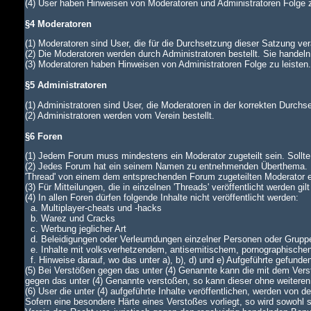
(4) User haben Hinweisen von Moderatoren und Administratoren Folge z
§4 Moderatoren
(1) Moderatoren sind User, die für die Durchsetzung dieser Satzung ver
(2) Die Moderatoren werden durch Administratoren bestellt. Sie handeln
(3) Moderatoren haben Hinweisen von Administratoren Folge zu leiste
§5 Administratoren
(1) Administratoren sind User, die Moderatoren in der korrekten Durch
(2) Administratoren werden vom Verein bestellt.
§6 Foren
(1) Jedem Forum muss mindestens ein Moderator zugeteilt sein. Sollte di
(2) Jedes Forum hat ein seinem Namen zu entnehmenden Überthema. In
'Thread' von einem dem entsprechenden Forum zugeteilten Moderator
(3) Für Mitteilungen, die in einzelnen 'Threads' veröffentlicht werden gi
(4) In allen Foren dürfen folgende Inhalte nicht veröffentlicht werden:
a. Multiplayer-cheats und -hacks
b. Warez und Cracks
c. Werbung jeglicher Art
d. Beleidigungen oder Verleumdungen einzelner Personen oder Grupp
e. Inhalte mit volksverhetzendem, antisemitischem, pornographische
f. Hinweise darauf, wo das unter a), b), d) und e) Aufgeführte gefunde
(5) Bei Verstößen gegen das unter (4) Genannte kann die mit dem Verst
gegen das unter (4) Genannte verstoßen, so kann dieser ohne weiteren
(6) User die unter (4) aufgeführte Inhalte veröffentlichen, werden von
Sofern eine besondere Härte eines Verstoßes vorliegt, so wird sowohl