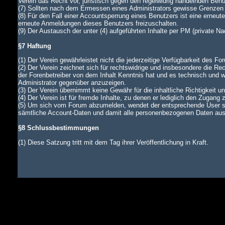
Verein das Recht vor, juristisch gegen den regelwidrig handelnden Ben
(7) Sollten nach dem Ermessen eines Administrators gewisse Grenzen d
(8) Für den Fall einer Accountsperrung eines Benutzers ist eine erneu
erneute Anmeldungen dieses Benutzers freizuschalten.
(9) Der Austausch der unter (4) aufgeführten Inhalte per PM (private N
§7 Haftung
(1) Der Verein gewährleistet nicht die jederzeitige Verfügbarkeit des Fo
(2) Der Verein zeichnet sich für rechtswidrige und insbesondere die Rec
der Forenbetreiber von dem Inhalt Kenntnis hat und es technisch und wi
Administrator gegenüber anzuzeigen.
(3) Der Verein übernimmt keine Gewähr für die inhaltliche Richtigkeit u
(4) Der Verein ist für fremde Inhalte, zu denen er lediglich den Zugang 
(5) Um sich vom Forum abzumelden, wendet der entsprechende User si
sämtliche Account-Daten und damit alle personenbezogenen Daten aus d
§8 Schlussbestimmungen
(1) Diese Satzung tritt mit dem Tag ihrer Veröffentlichung in Kraft.