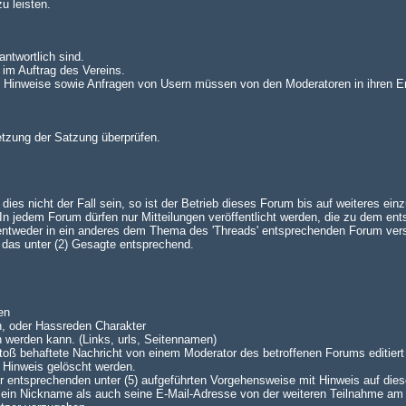
u leisten.
antwortlich sind.
 im Auftrag des Vereins.
n. Hinweise sowie Anfragen von Usern müssen von den Moderatoren in ihren E
setzung der Satzung überprüfen.
es nicht der Fall sein, so ist der Betrieb dieses Forum bis auf weiteres einz
 jedem Forum dürfen nur Mitteilungen veröffentlicht werden, die zu dem en
 entweder in ein anderes dem Thema des 'Threads' entsprechenden Forum ve
lt das unter (2) Gesagte entsprechend.
en
n, oder Hassreden Charakter
n werden kann. (Links, urls, Seitennamen)
oß behaftete Nachricht von einem Moderator des betroffenen Forums editiert 
 Hinweis gelöscht werden.
 der entsprechenden unter (5) aufgeführten Vorgehensweise mit Hinweis auf dies
 sein Nickname als auch seine E-Mail-Adresse von der weiteren Teilnahme am