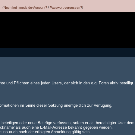
(
Noch kein mods.de-Account?
/
Passwort vergessen?
)
te und Pflichten eines jeden Users, der sich in den o.g. Foren aktiv beteiligt.
formationen im Sinne dieser Satzung unentgeltlich zur Verfügung.
 beteiligen oder neue Beiträge verfassen, sofern er als berechtigter User de
Nickname' als auch eine E-Mail-Adresse bekannt gegeben werden.
muss auch nach der erfolgten Anmeldung gültig sein.