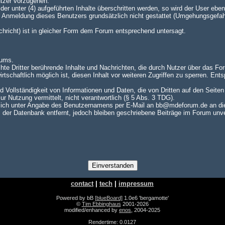
utzer vorzugehen.
er unter (4) aufgeführten Inhalte überschritten werden, so wird der User e
te Anmeldung dieses Benutzers grundsätzlich nicht gestattet (Umgehungsgefah
achricht) ist in gleicher Form dem Forum entsprechend untersagt.
rums.
hte Dritter berührende Inhalte und Nachrichten, die durch Nutzer über das For
rtschaftlich möglich ist, diesen Inhalt vor weiteren Zugriffen zu sperren. En
nd Vollständigkeit von Informationen und Daten, die von Dritten auf den Seite
zur Nutzung vermittelt, nicht verantwortlich (§ 5 Abs. 3 TDG).
ch unter Angabe des Benutzernamens per E-Mail an bb@mdeforum.de an die A
er Datenbank entfernt, jedoch bleiben geschriebene Beiträge im Forum unver
contact
|
tech
|
impressum
Powered by bB
[blueBoard]
1.0e6 'bergamotte'
©
Tim Ebbinghaus
2001-2026
modified/enhanced by
enos
, 2004-2025
Rendertime: 0.0127