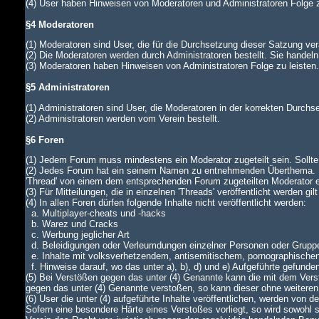
(4) User haben Hinweisen von Moderatoren und Administratoren Folge z
§4 Moderatoren
(1) Moderatoren sind User, die für die Durchsetzung dieser Satzung ver
(2) Die Moderatoren werden durch Administratoren bestellt. Sie handeln
(3) Moderatoren haben Hinweisen von Administratoren Folge zu leiste
§5 Administratoren
(1) Administratoren sind User, die Moderatoren in der korrekten Durch
(2) Administratoren werden vom Verein bestellt.
§6 Foren
(1) Jedem Forum muss mindestens ein Moderator zugeteilt sein. Sollte di
(2) Jedes Forum hat ein seinem Namen zu entnehmenden Überthema. In
'Thread' von einem dem entsprechenden Forum zugeteilten Moderator
(3) Für Mitteilungen, die in einzelnen 'Threads' veröffentlicht werden gi
(4) In allen Foren dürfen folgende Inhalte nicht veröffentlicht werden:
a. Multiplayer-cheats und -hacks
b. Warez und Cracks
c. Werbung jeglicher Art
d. Beleidigungen oder Verleumdungen einzelner Personen oder Grupp
e. Inhalte mit volksverhetzendem, antisemitischem, pornographische
f. Hinweise darauf, wo das unter a), b), d) und e) Aufgeführte gefunde
(5) Bei Verstößen gegen das unter (4) Genannte kann die mit dem Verst
gegen das unter (4) Genannte verstoßen, so kann dieser ohne weiteren
(6) User die unter (4) aufgeführte Inhalte veröffentlichen, werden von
Sofern eine besondere Härte eines Verstoßes vorliegt, so wird sowohl