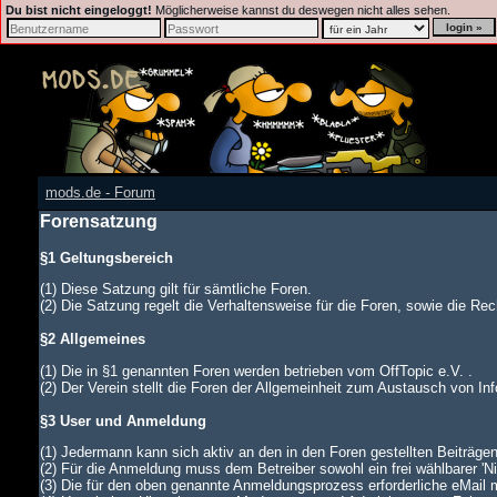
Du bist nicht eingeloggt!
Möglicherweise kannst du deswegen nicht alles sehen.
mods.de - Forum
Forensatzung
§1 Geltungsbereich
(1) Diese Satzung gilt für sämtliche Foren.
(2) Die Satzung regelt die Verhaltensweise für die Foren, sowie die Rech
§2 Allgemeines
(1) Die in §1 genannten Foren werden betrieben vom OffTopic e.V. .
(2) Der Verein stellt die Foren der Allgemeinheit zum Austausch von In
§3 User und Anmeldung
(1) Jedermann kann sich aktiv an den in den Foren gestellten Beiträgen
(2) Für die Anmeldung muss dem Betreiber sowohl ein frei wählbarer '
(3) Die für den oben genannte Anmeldungsprozess erforderliche eMail 