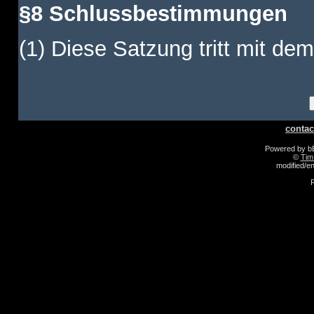
§8 Schlussbestimmungen
(1) Diese Satzung tritt mit dem
contac
Powered by 
©
Tim
modified/
R