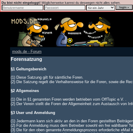
Du bist nicht eingeloggt!
Möglicherweise kannst du deswegen nicht alles sehen.
mods.de - Forum
Forensatzung
§1 Geltungsbereich
(1) Diese Satzung gilt für sämtliche Foren.
(2) Die Satzung regelt die Verhaltensweise für die Foren, sowie die Rech
§2 Allgemeines
(1) Die in §1 genannten Foren werden betrieben vom OffTopic e.V. .
(2) Der Verein stellt die Foren der Allgemeinheit zum Austausch von In
§3 User und Anmeldung
(1) Jedermann kann sich aktiv an den in den Foren gestellten Beiträgen
(2) Für die Anmeldung muss dem Betreiber sowohl ein frei wählbarer '
(3) Die für den oben genannte Anmeldungsprozess erforderliche eMail 