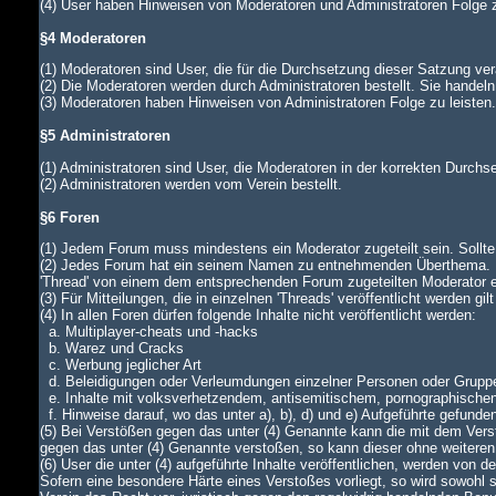
(4) User haben Hinweisen von Moderatoren und Administratoren Folge z
§4 Moderatoren
(1) Moderatoren sind User, die für die Durchsetzung dieser Satzung ver
(2) Die Moderatoren werden durch Administratoren bestellt. Sie handeln
(3) Moderatoren haben Hinweisen von Administratoren Folge zu leiste
§5 Administratoren
(1) Administratoren sind User, die Moderatoren in der korrekten Durch
(2) Administratoren werden vom Verein bestellt.
§6 Foren
(1) Jedem Forum muss mindestens ein Moderator zugeteilt sein. Sollte di
(2) Jedes Forum hat ein seinem Namen zu entnehmenden Überthema. In
'Thread' von einem dem entsprechenden Forum zugeteilten Moderator
(3) Für Mitteilungen, die in einzelnen 'Threads' veröffentlicht werden gi
(4) In allen Foren dürfen folgende Inhalte nicht veröffentlicht werden:
a. Multiplayer-cheats und -hacks
b. Warez und Cracks
c. Werbung jeglicher Art
d. Beleidigungen oder Verleumdungen einzelner Personen oder Grupp
e. Inhalte mit volksverhetzendem, antisemitischem, pornographische
f. Hinweise darauf, wo das unter a), b), d) und e) Aufgeführte gefunde
(5) Bei Verstößen gegen das unter (4) Genannte kann die mit dem Verst
gegen das unter (4) Genannte verstoßen, so kann dieser ohne weiteren
(6) User die unter (4) aufgeführte Inhalte veröffentlichen, werden von
Sofern eine besondere Härte eines Verstoßes vorliegt, so wird sowohl