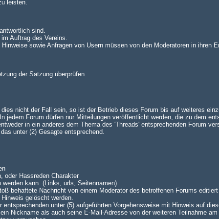
u leisten.
antwortlich sind.
 im Auftrag des Vereins.
n. Hinweise sowie Anfragen von Usern müssen von den Moderatoren in ihren E
setzung der Satzung überprüfen.
es nicht der Fall sein, so ist der Betrieb dieses Forum bis auf weiteres einz
 jedem Forum dürfen nur Mitteilungen veröffentlicht werden, die zu dem en
 entweder in ein anderes dem Thema des 'Threads' entsprechenden Forum ve
lt das unter (2) Gesagte entsprechend.
en
n, oder Hassreden Charakter
n werden kann. (Links, urls, Seitennamen)
oß behaftete Nachricht von einem Moderator des betroffenen Forums editiert 
 Hinweis gelöscht werden.
 der entsprechenden unter (5) aufgeführten Vorgehensweise mit Hinweis auf dies
 sein Nickname als auch seine E-Mail-Adresse von der weiteren Teilnahme am