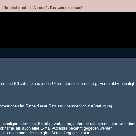
(
Noch kein mods.de-Account?
/
Passwort vergessen?
)
te und Pflichten eines jeden Users, der sich in den o.g. Foren aktiv beteiligt.
formationen im Sinne dieser Satzung unentgeltlich zur Verfügung.
 beteiligen oder neue Beiträge verfassen, sofern er als berechtigter User de
Nickname' als auch eine E-Mail-Adresse bekannt gegeben werden.
muss auch nach der erfolgten Anmeldung gültig sein.