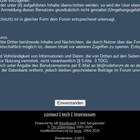
utzer vorzugehen.
er unter (4) aufgeführten Inhalte überschritten werden, so wird der User e
te Anmeldung dieses Benutzers grundsätzlich nicht gestattet (Umgehungsgefah
achricht) ist in gleicher Form dem Forum entsprechend untersagt.
rums.
hte Dritter berührende Inhalte und Nachrichten, die durch Nutzer über das For
rtschaftlich möglich ist, diesen Inhalt vor weiteren Zugriffen zu sperren. En
nd Vollständigkeit von Informationen und Daten, die von Dritten auf den Seite
zur Nutzung vermittelt, nicht verantwortlich (§ 5 Abs. 3 TDG).
ch unter Angabe des Benutzernamens per E-Mail an bb@mdeforum.de an die A
er Datenbank entfernt, jedoch bleiben geschriebene Beiträge im Forum unver
contact
|
tech
|
impressum
Powered by bB
[blueBoard]
1.0e6 'bergamotte'
©
Tim Ebbinghaus
2001-2026
modified/enhanced by
enos
, 2004-2025
Rendertime: 0.0071