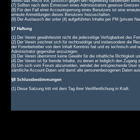
Verein das Recht vor, juristisch gegen den regelwidrig handelnden Ben
(7) Sollten nach dem Ermessen eines Administrators gewisse Grenzen d
(8) Für den Fall einer Accountsperrung eines Benutzers ist eine erneu
erneute Anmeldungen dieses Benutzers freizuschalten.
(9) Der Austausch der unter (4) aufgeführten Inhalte per PM (private N
§7 Haftung
(1) Der Verein gewährleistet nicht die jederzeitige Verfügbarkeit des Fo
(2) Der Verein zeichnet sich für rechtswidrige und insbesondere die Rec
der Forenbetreiber von dem Inhalt Kenntnis hat und es technisch und wi
Administrator gegenüber anzuzeigen.
(3) Der Verein übernimmt keine Gewähr für die inhaltliche Richtigkeit u
(4) Der Verein ist für fremde Inhalte, zu denen er lediglich den Zugang 
(5) Um sich vom Forum abzumelden, wendet der entsprechende User si
sämtliche Account-Daten und damit alle personenbezogenen Daten aus d
§8 Schlussbestimmungen
(1) Diese Satzung tritt mit dem Tag ihrer Veröffentlichung in Kraft.