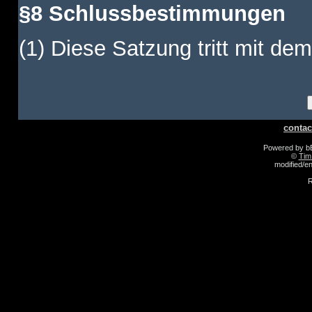
§8 Schlussbestimmungen
(1) Diese Satzung tritt mit dem
contac
Powered by 
©
Tim
modified/
R