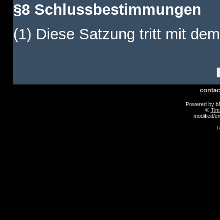
§8 Schlussbestimmungen
(1) Diese Satzung tritt mit dem
contac
Powered by 
©
Tim
modified/
R