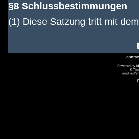
§8 Schlussbestimmungen
(1) Diese Satzung tritt mit dem
contac
Powered by 
©
Tim
modified/
R