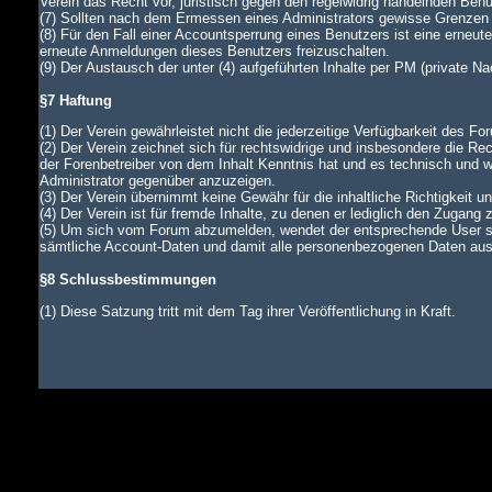
Verein das Recht vor, juristisch gegen den regelwidrig handelnden Ben
(7) Sollten nach dem Ermessen eines Administrators gewisse Grenzen d
(8) Für den Fall einer Accountsperrung eines Benutzers ist eine erneu
erneute Anmeldungen dieses Benutzers freizuschalten.
(9) Der Austausch der unter (4) aufgeführten Inhalte per PM (private N
§7 Haftung
(1) Der Verein gewährleistet nicht die jederzeitige Verfügbarkeit des Fo
(2) Der Verein zeichnet sich für rechtswidrige und insbesondere die Rec
der Forenbetreiber von dem Inhalt Kenntnis hat und es technisch und wi
Administrator gegenüber anzuzeigen.
(3) Der Verein übernimmt keine Gewähr für die inhaltliche Richtigkeit u
(4) Der Verein ist für fremde Inhalte, zu denen er lediglich den Zugang 
(5) Um sich vom Forum abzumelden, wendet der entsprechende User si
sämtliche Account-Daten und damit alle personenbezogenen Daten aus d
§8 Schlussbestimmungen
(1) Diese Satzung tritt mit dem Tag ihrer Veröffentlichung in Kraft.