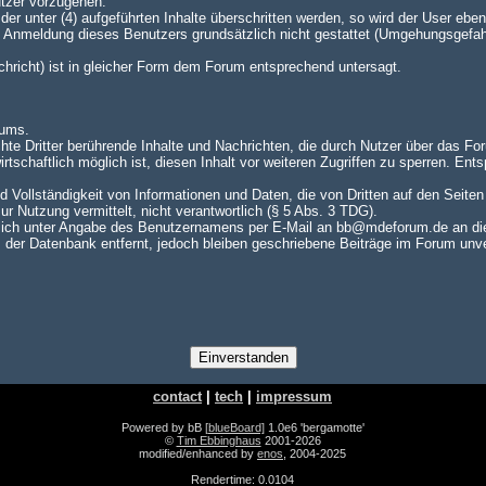
utzer vorzugehen.
er unter (4) aufgeführten Inhalte überschritten werden, so wird der User e
te Anmeldung dieses Benutzers grundsätzlich nicht gestattet (Umgehungsgefah
achricht) ist in gleicher Form dem Forum entsprechend untersagt.
rums.
hte Dritter berührende Inhalte und Nachrichten, die durch Nutzer über das For
rtschaftlich möglich ist, diesen Inhalt vor weiteren Zugriffen zu sperren. En
nd Vollständigkeit von Informationen und Daten, die von Dritten auf den Seite
zur Nutzung vermittelt, nicht verantwortlich (§ 5 Abs. 3 TDG).
ch unter Angabe des Benutzernamens per E-Mail an bb@mdeforum.de an die A
er Datenbank entfernt, jedoch bleiben geschriebene Beiträge im Forum unver
contact
|
tech
|
impressum
Powered by bB
[blueBoard]
1.0e6 'bergamotte'
©
Tim Ebbinghaus
2001-2026
modified/enhanced by
enos
, 2004-2025
Rendertime: 0.0104