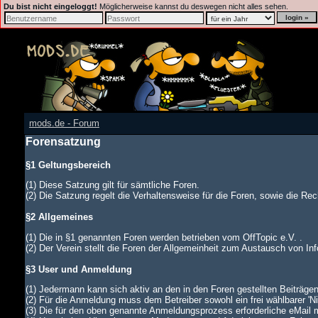
Du bist nicht eingeloggt!
Möglicherweise kannst du deswegen nicht alles sehen.
mods.de - Forum
Forensatzung
§1 Geltungsbereich
(1) Diese Satzung gilt für sämtliche Foren.
(2) Die Satzung regelt die Verhaltensweise für die Foren, sowie die Rech
§2 Allgemeines
(1) Die in §1 genannten Foren werden betrieben vom OffTopic e.V. .
(2) Der Verein stellt die Foren der Allgemeinheit zum Austausch von In
§3 User und Anmeldung
(1) Jedermann kann sich aktiv an den in den Foren gestellten Beiträgen
(2) Für die Anmeldung muss dem Betreiber sowohl ein frei wählbarer '
(3) Die für den oben genannte Anmeldungsprozess erforderliche eMail 