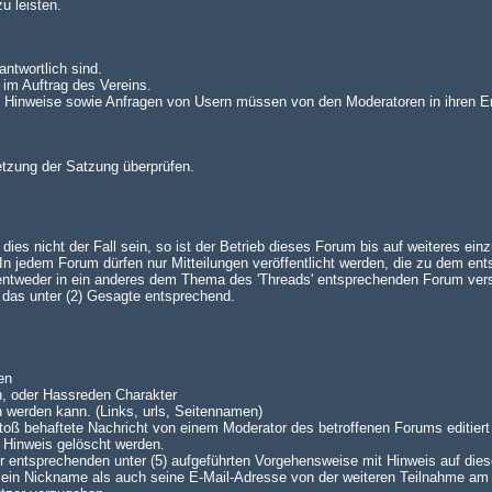
u leisten.
antwortlich sind.
 im Auftrag des Vereins.
n. Hinweise sowie Anfragen von Usern müssen von den Moderatoren in ihren E
setzung der Satzung überprüfen.
es nicht der Fall sein, so ist der Betrieb dieses Forum bis auf weiteres einz
 jedem Forum dürfen nur Mitteilungen veröffentlicht werden, die zu dem en
 entweder in ein anderes dem Thema des 'Threads' entsprechenden Forum ve
lt das unter (2) Gesagte entsprechend.
en
n, oder Hassreden Charakter
n werden kann. (Links, urls, Seitennamen)
oß behaftete Nachricht von einem Moderator des betroffenen Forums editiert 
 Hinweis gelöscht werden.
 der entsprechenden unter (5) aufgeführten Vorgehensweise mit Hinweis auf dies
 sein Nickname als auch seine E-Mail-Adresse von der weiteren Teilnahme am