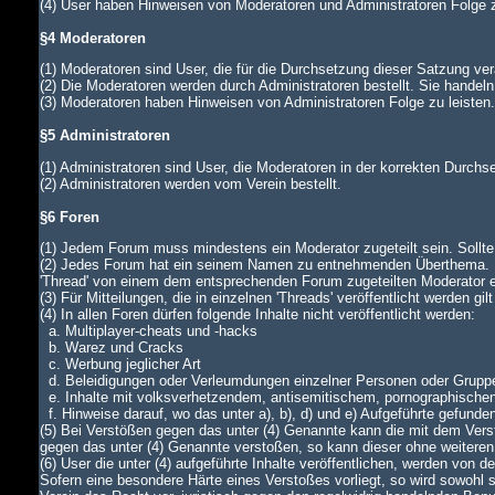
(4) User haben Hinweisen von Moderatoren und Administratoren Folge z
§4 Moderatoren
(1) Moderatoren sind User, die für die Durchsetzung dieser Satzung ver
(2) Die Moderatoren werden durch Administratoren bestellt. Sie handeln
(3) Moderatoren haben Hinweisen von Administratoren Folge zu leiste
§5 Administratoren
(1) Administratoren sind User, die Moderatoren in der korrekten Durch
(2) Administratoren werden vom Verein bestellt.
§6 Foren
(1) Jedem Forum muss mindestens ein Moderator zugeteilt sein. Sollte di
(2) Jedes Forum hat ein seinem Namen zu entnehmenden Überthema. In
'Thread' von einem dem entsprechenden Forum zugeteilten Moderator
(3) Für Mitteilungen, die in einzelnen 'Threads' veröffentlicht werden gi
(4) In allen Foren dürfen folgende Inhalte nicht veröffentlicht werden:
a. Multiplayer-cheats und -hacks
b. Warez und Cracks
c. Werbung jeglicher Art
d. Beleidigungen oder Verleumdungen einzelner Personen oder Grupp
e. Inhalte mit volksverhetzendem, antisemitischem, pornographische
f. Hinweise darauf, wo das unter a), b), d) und e) Aufgeführte gefunde
(5) Bei Verstößen gegen das unter (4) Genannte kann die mit dem Verst
gegen das unter (4) Genannte verstoßen, so kann dieser ohne weiteren
(6) User die unter (4) aufgeführte Inhalte veröffentlichen, werden von
Sofern eine besondere Härte eines Verstoßes vorliegt, so wird sowohl