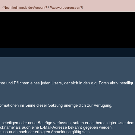
(
Noch kein mods.de-Account?
/
Passwort vergessen?
)
te und Pflichten eines jeden Users, der sich in den o.g. Foren aktiv beteiligt.
formationen im Sinne dieser Satzung unentgeltlich zur Verfügung.
 beteiligen oder neue Beiträge verfassen, sofern er als berechtigter User de
Nickname' als auch eine E-Mail-Adresse bekannt gegeben werden.
muss auch nach der erfolgten Anmeldung gültig sein.