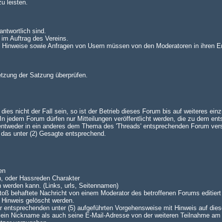
u leisten.
antwortlich sind.
 im Auftrag des Vereins.
n. Hinweise sowie Anfragen von Usern müssen von den Moderatoren in ihren E
setzung der Satzung überprüfen.
es nicht der Fall sein, so ist der Betrieb dieses Forum bis auf weiteres einz
 jedem Forum dürfen nur Mitteilungen veröffentlicht werden, die zu dem en
 entweder in ein anderes dem Thema des 'Threads' entsprechenden Forum ve
lt das unter (2) Gesagte entsprechend.
en
n, oder Hassreden Charakter
n werden kann. (Links, urls, Seitennamen)
oß behaftete Nachricht von einem Moderator des betroffenen Forums editiert 
 Hinweis gelöscht werden.
 der entsprechenden unter (5) aufgeführten Vorgehensweise mit Hinweis auf dies
 sein Nickname als auch seine E-Mail-Adresse von der weiteren Teilnahme am