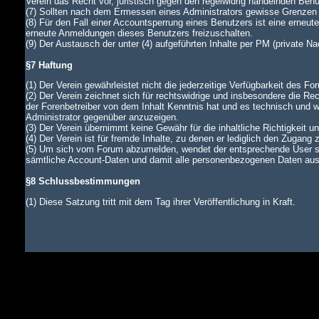
Verein das Recht vor, juristisch gegen den regelwidrig handelnden Ben
(7) Sollten nach dem Ermessen eines Administrators gewisse Grenzen d
(8) Für den Fall einer Accountsperrung eines Benutzers ist eine erneu
erneute Anmeldungen dieses Benutzers freizuschalten.
(9) Der Austausch der unter (4) aufgeführten Inhalte per PM (private N
§7 Haftung
(1) Der Verein gewährleistet nicht die jederzeitige Verfügbarkeit des Fo
(2) Der Verein zeichnet sich für rechtswidrige und insbesondere die Rec
der Forenbetreiber von dem Inhalt Kenntnis hat und es technisch und wi
Administrator gegenüber anzuzeigen.
(3) Der Verein übernimmt keine Gewähr für die inhaltliche Richtigkeit u
(4) Der Verein ist für fremde Inhalte, zu denen er lediglich den Zugang 
(5) Um sich vom Forum abzumelden, wendet der entsprechende User si
sämtliche Account-Daten und damit alle personenbezogenen Daten aus d
§8 Schlussbestimmungen
(1) Diese Satzung tritt mit dem Tag ihrer Veröffentlichung in Kraft.