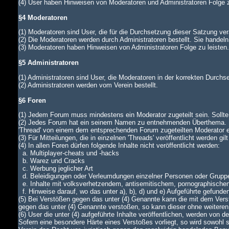
(4) User haben Hinweisen von Moderatoren und Administratoren Folge z
§4 Moderatoren
(1) Moderatoren sind User, die für die Durchsetzung dieser Satzung ver
(2) Die Moderatoren werden durch Administratoren bestellt. Sie handeln
(3) Moderatoren haben Hinweisen von Administratoren Folge zu leiste
§5 Administratoren
(1) Administratoren sind User, die Moderatoren in der korrekten Durch
(2) Administratoren werden vom Verein bestellt.
§6 Foren
(1) Jedem Forum muss mindestens ein Moderator zugeteilt sein. Sollte di
(2) Jedes Forum hat ein seinem Namen zu entnehmenden Überthema. In
'Thread' von einem dem entsprechenden Forum zugeteilten Moderator
(3) Für Mitteilungen, die in einzelnen 'Threads' veröffentlicht werden gi
(4) In allen Foren dürfen folgende Inhalte nicht veröffentlicht werden:
a. Multiplayer-cheats und -hacks
b. Warez und Cracks
c. Werbung jeglicher Art
d. Beleidigungen oder Verleumdungen einzelner Personen oder Grupp
e. Inhalte mit volksverhetzendem, antisemitischem, pornographische
f. Hinweise darauf, wo das unter a), b), d) und e) Aufgeführte gefunde
(5) Bei Verstößen gegen das unter (4) Genannte kann die mit dem Verst
gegen das unter (4) Genannte verstoßen, so kann dieser ohne weiteren
(6) User die unter (4) aufgeführte Inhalte veröffentlichen, werden von
Sofern eine besondere Härte eines Verstoßes vorliegt, so wird sowohl