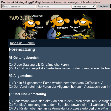
Du bist nicht eingeloggt!
Möglicherweise kannst du deswegen nicht alles sehen.
mods.de - Forum
Forensatzung
§1 Geltungsbereich
(1) Diese Satzung gilt für sämtliche Foren.
(2) Die Satzung regelt die Verhaltensweise für die Foren, sowie die Rech
§2 Allgemeines
(1) Die in §1 genannten Foren werden betrieben vom OffTopic e.V. .
(2) Der Verein stellt die Foren der Allgemeinheit zum Austausch von In
§3 User und Anmeldung
(1) Jedermann kann sich aktiv an den in den Foren gestellten Beiträgen
(2) Für die Anmeldung muss dem Betreiber sowohl ein frei wählbarer '
(3) Die für den oben genannte Anmeldungsprozess erforderliche eMail 