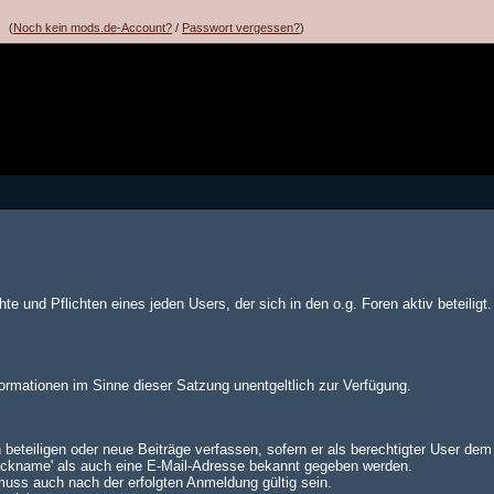
(
Noch kein mods.de-Account?
/
Passwort vergessen?
)
te und Pflichten eines jeden Users, der sich in den o.g. Foren aktiv beteiligt.
formationen im Sinne dieser Satzung unentgeltlich zur Verfügung.
 beteiligen oder neue Beiträge verfassen, sofern er als berechtigter User de
Nickname' als auch eine E-Mail-Adresse bekannt gegeben werden.
muss auch nach der erfolgten Anmeldung gültig sein.