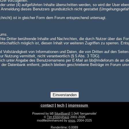
utzer vorzugehen.
er unter (4) aufgeführten Inhalte überschritten werden, so wird der User e
te Anmeldung dieses Benutzers grundsätzlich nicht gestattet (Umgehungsgefah
achricht) ist in gleicher Form dem Forum entsprechend untersagt.
rums.
hte Dritter berührende Inhalte und Nachrichten, die durch Nutzer über das For
rtschaftlich möglich ist, diesen Inhalt vor weiteren Zugriffen zu sperren. En
nd Vollständigkeit von Informationen und Daten, die von Dritten auf den Seite
zur Nutzung vermittelt, nicht verantwortlich (§ 5 Abs. 3 TDG).
ch unter Angabe des Benutzernamens per E-Mail an bb@mdeforum.de an die A
er Datenbank entfernt, jedoch bleiben geschriebene Beiträge im Forum unver
contact
|
tech
|
impressum
Powered by bB
[blueBoard]
1.0e6 'bergamotte'
©
Tim Ebbinghaus
2001-2026
modified/enhanced by
enos
, 2004-2025
Rendertime: 0.0089