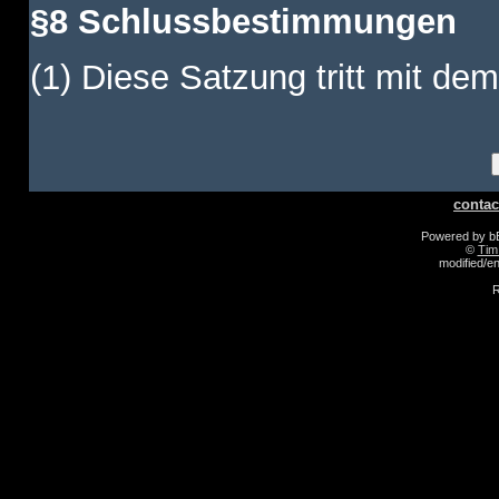
§8 Schlussbestimmungen
(1) Diese Satzung tritt mit dem
contac
Powered by 
©
Tim
modified/
R